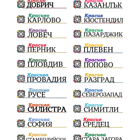
ВСС
СъдебнаРеформа
Шантаж
ПолитическиНатиск
ЗаплахаЗаАрест
ПартияВеличие
ЕкатеринаДафовска
Тракия
ПТП
Сливен
КварталРечица
Данъци
ПътнаИнфраструктура
Асфалт
БрашноСтоименов
ИстинскиХляб
БългарскоКачество
Запис
ПолитическоЗадкулисие
Микродрон
КомарДрон
КитайскаТехнология
ВоенниТехнологии
Наркотици
Дрога