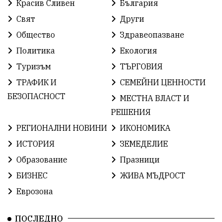
Красив Сливен
България
ХристоИлиев
БългарскоЗемеделие
Ямбол
Свят
Други
КироБрейка
БългарскиСпорт
София
Общество
Здравеопазване
ОбщественИнтерес
земеделие
Политика
Екология
Туризъм
ТЪРГОВИЯ
ИсторияНаБългария
Иновации
САЩ
ТРАФИК И
СЕМЕЙНИ ЦЕННОСТИ
БългарскаГордост
Археология
Твърдица
БЕЗОПАСНОСТ
МЕСТНА ВЛАСТ И
РЕШЕНИЯ
ОбщинаСливен
Легенда
Право
РЕГИОНАЛНИ НОВИНИ
ИКОНОМИКА
ЕвропейскиСъюз
Хасково
ВиКСливен
ИСТОРИЯ
ЗЕМЕДЕЛИЕ
Образование
Празници
ОтровнатаЯбълка
ЦветомирПетков
БИЗНЕС
ЖИВА МЪДРОСТ
Правосъдие
СелинКларънс
България2025
Еврозона
ПътнаБезопасност
АктивниГраждани
ПОСЛЕДНО