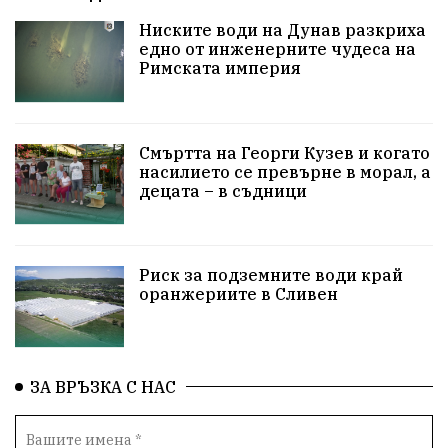
МузейСливен
НационалнаСигурност
Ниските води на Дунав разкриха
едно от инженерните чудеса на
ИкономикаНаСъпротивата
УрсулаФонДерЛайен
Римската империя
ПетърПетров
Деца
Обединение
Технологии
НародноСъбрание
Смъртта на Георги Кузев и когато
насилието се превърне в морал, а
децата – в съдници
ПравоваДържава
Варна
Родителство
Сигурност
Разследване
Великобритания
Риск за подземните води край
ПътнаБезопасност
Магнитски
Санкции
оранжериите в Сливен
ОколнаСреда
Надежда
Еврофондове
СоциалнаПолитика
Корупция
Безводие
ЗА ВРЪЗКА С НАС
Общност
ИсторическиПарк
ВоенноВреме