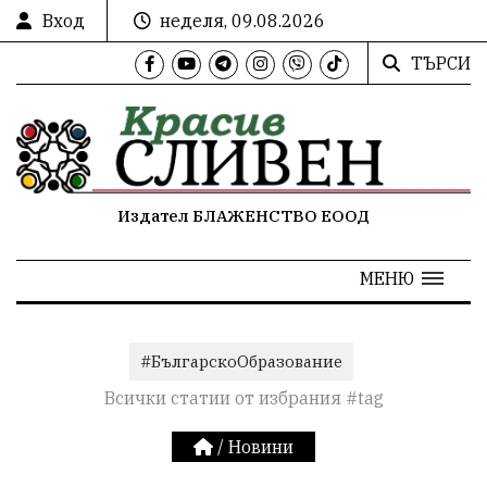
Вход
неделя, 09.08.2026
ТЪРСИ
Издател БЛАЖЕНСТВО ЕООД
МЕНЮ
#БългарскоОбразование
Всички статии от избрания #tag
/
Новини