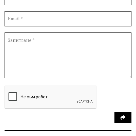
Космос
ВоднаКриза
Вода
Мир
Безопастност
Катастрофа
демокрация
БъдещевБългария
ДостойнаБългария
Медицина
Пожари
КултурноНаследство
истина
ПравоНаГлас
референдум
РИОСВ
ПрироденПарк
ГражданскиКонтрол
НЗОК
Туризъм
Дарение
БългарскиСпорт
Контрол
СъдебнаСистема
ЛекаАтлетика
Избори2026
Възраждане
Родолюбие
НСО
БългарскиФутбол
СирниЗаговезни