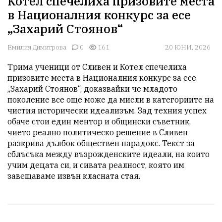
Котел спечелиха призовите места
в Националния конкурс за есе
„Захарий Стоянов“
Емилия Димитрова
0
161
20 ЮНИ, 2026
Трима ученици от Сливен и Котел спечелиха 
призовите места в Националния конкурс за есе 
„Захарий Стоянов“, доказвайки че младото 
поколение все още може да мисли в категориите на 
чистия исторически идеализъм. Зад техния успех 
обаче стои един ментор и общински съветник, 
чието реално политическо решение в Сливен 
разкрива дълбок обществен парадокс. Текст за 
сблъсъка между възрожденските идеали, на които 
учим децата си, и сивата реалност, която им 
завещаваме извън класната стая.