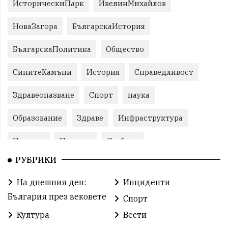
ИсторическиПарк
ИвелинМихайлов
НоваЗагора
БългарскаИстория
БългарскаПолитика
Общество
СинитеКамъни
История
Справедливост
Здравеопазване
Спорт
наука
Образование
Здраве
Инфраструктура
Пеевски
Протест
Свобода
РУБРИКИ
ИвелинМихайлов
ОбщинаСливен
Карандила
На днешния ден:
Инциденти
Празник
ГражданскоОбщество
България през вековете
Спорт
РадостинВасилев
ЛекаАтлетика
МЕЧ
Култура
Вести