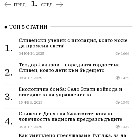
1.
ПРЕД.
СЛЕД.
ТОП 5 СТАТИИ
Сливенски ученик с иновация, която може
1.
да промени света!
04 ЮНИ, 2025
1666
Теодор Лазаров – поредната гордост на
2.
Сливен, която лети към бъдещето
08 АПР, 2025
1429
Екологична бомба: Село Злати войвода и
3.
огледалото на управлението
15 ФЕВ, 2025
1348
Сливен и Денят на Уязвимите: когато
4.
човечността надмогва предразсъдъците
06 АПР, 2025
1337
Как умишлено пресушаваме Тунджа, за да