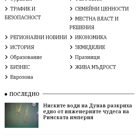
ИсторияНаБългария
Иновации
САЩ
ТРАФИК И
СЕМЕЙНИ ЦЕННОСТИ
БългарскаГордост
Археология
Твърдица
БЕЗОПАСНОСТ
МЕСТНА ВЛАСТ И
РЕШЕНИЯ
ОбщинаСливен
Легенда
Право
РЕГИОНАЛНИ НОВИНИ
ИКОНОМИКА
ЕвропейскиСъюз
Хасково
ВиКСливен
ИСТОРИЯ
ЗЕМЕДЕЛИЕ
Образование
Празници
ОтровнатаЯбълка
ЦветомирПетков
БИЗНЕС
ЖИВА МЪДРОСТ
Правосъдие
СелинКларънс
България2025
Еврозона
ПътнаБезопасност
АктивниГраждани
ПОСЛЕДНО
МузейСливен
НационалнаСигурност
Ниските води на Дунав разкриха
едно от инженерните чудеса на
ИкономикаНаСъпротивата
УрсулаФонДерЛайен
Римската империя
ПетърПетров
Деца
Обединение