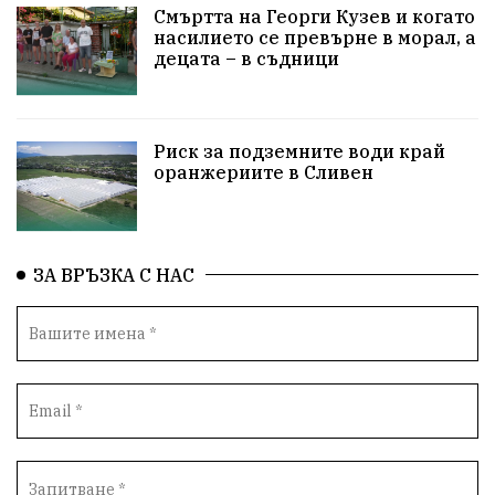
Технологии
НародноСъбрание
Смъртта на Георги Кузев и когато
насилието се превърне в морал, а
децата – в съдници
ПравоваДържава
Варна
Родителство
Сигурност
Разследване
Великобритания
Риск за подземните води край
ПътнаБезопасност
Магнитски
Санкции
оранжериите в Сливен
ОколнаСреда
Надежда
Еврофондове
СоциалнаПолитика
Корупция
Безводие
ЗА ВРЪЗКА С НАС
Общност
ИсторическиПарк
ВоенноВреме
Космос
ВоднаКриза
Вода
Мир
Безопастност
Катастрофа
демокрация
БъдещевБългария
ДостойнаБългария