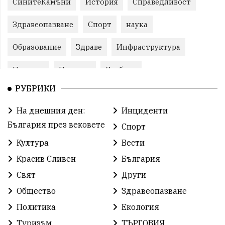
СинитеКамъни
История
Справедливост
Здравеопазване
Спорт
наука
Образование
Здраве
Инфраструктура
Пеевски
Протест
Свобода
РУБРИКИ
ИвелинМихайлов
ОбщинаСливен
Карандила
На днешния ден:
Инциденти
Празник
ГражданскоОбщество
България през вековете
Спорт
РадостинВасилев
ЛекаАтлетика
МЕЧ
Култура
Вести
Красив Сливен
България
ХристоИлиев
БългарскоЗемеделие
Ямбол
Свят
Други
КироБрейка
БългарскиСпорт
София
Общество
Здравеопазване
ОбщественИнтерес
земеделие
Политика
Екология
Туризъм
ТЪРГОВИЯ