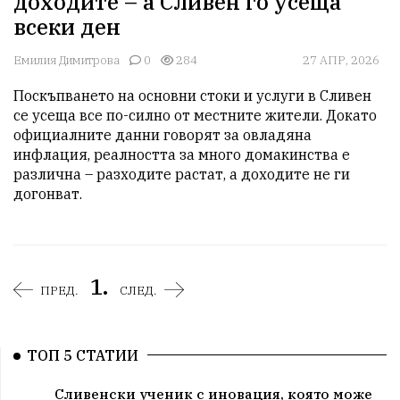
доходите – а Сливен го усеща
всеки ден
Емилия Димитрова
0
284
27 АПР, 2026
Поскъпването на основни стоки и услуги в Сливен 
се усеща все по-силно от местните жители. Докато 
официалните данни говорят за овладяна 
инфлация, реалността за много домакинства е 
различна – разходите растат, а доходите не ги 
догонват.
1.
ПРЕД.
СЛЕД.
ТОП 5 СТАТИИ
Сливенски ученик с иновация, която може