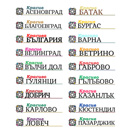
ГражданскаПозиция
ГражданскоУчастие
Отговорност
БългарскиДух
ОбщинскиСъвет
Полиграф
ДетекторНаЛъжата
МВР
ОбезпечителниМерки
МестнаВласт
Котел
СИК
Ружица
РайнаКнягиня
ВеселинОрешков
Шофьори
НационаленШампион
ОрлинОрлиновЕнчев
ВСС
СъдебнаРеформа
Шантаж
ПолитическиНатиск
ЗаплахаЗаАрест
ПартияВеличие
ЕкатеринаДафовска
Тракия