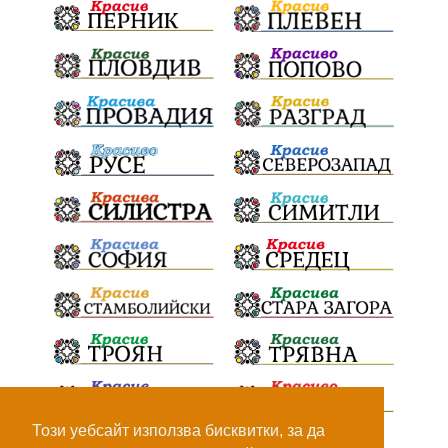
ПТП
Сливен
КварталРечица
Данъци
ПътнаИнфраструктура
Асфалт
БрашноСтоименов
ИстинскиХляб
БългарскоКачество
Запис
ПолитическоЗадкулисие
Микродрон
КомарДрон
КитайскаТехнология
ВоенниТехнологии
Наркотици
Дрога
НелегалнаЛаборатория
Байрактаров
ПолицейскоНасилие
НовиИскър
Демерджиев
Журналист
Фентанил
Този уебсайт използва бисквитки, за да