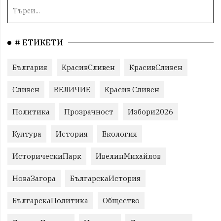
# ЕТИКЕТИ
България
КрасивСливен
КрасивСливен
Сливен
ВЕЛИЧИЕ
Красив Сливен
Политика
Прозрачност
Избори2026
Култура
История
Екология
ИсторическиПарк
ИвелинМихайлов
НоваЗагора
БългарскаИстория
БългарскаПолитика
Общество