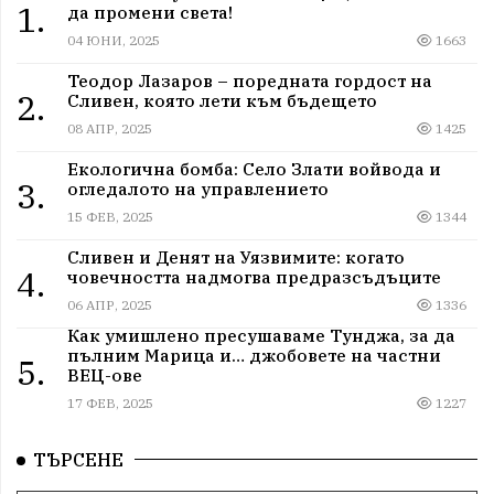
1.
да промени света!
04 ЮНИ, 2025
1663
Теодор Лазаров – поредната гордост на
2.
Сливен, която лети към бъдещето
08 АПР, 2025
1425
Екологична бомба: Село Злати войвода и
3.
огледалото на управлението
15 ФЕВ, 2025
1344
Сливен и Денят на Уязвимите: когато
4.
човечността надмогва предразсъдъците
06 АПР, 2025
1336
Как умишлено пресушаваме Тунджа, за да
пълним Марица и… джобовете на частни
5.
ВЕЦ-ове
17 ФЕВ, 2025
1227
ТЪРСЕНЕ