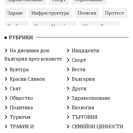
Здраве
Инфраструктура
Пеевски
Протест
Свобода
ИвелинМихайлов
ОбщинаСливен
РУБРИКИ
Карандила
Празник
ГражданскоОбщество
На днешния ден:
Инциденти
РадостинВасилев
ЛекаАтлетика
МЕЧ
България през вековете
Спорт
ХристоИлиев
БългарскоЗемеделие
Ямбол
Култура
Вести
Красив Сливен
България
КироБрейка
БългарскиСпорт
София
Свят
Други
ОбщественИнтерес
земеделие
Общество
Здравеопазване
ИсторияНаБългария
Иновации
САЩ
Политика
Екология
Туризъм
ТЪРГОВИЯ
БългарскаГордост
Археология
Твърдица
ТРАФИК И
СЕМЕЙНИ ЦЕННОСТИ