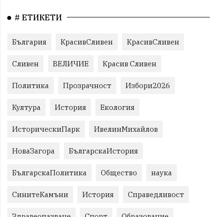
# ЕТИКЕТИ
България
КрасивСливен
КрасивСливен
Сливен
ВЕЛИЧИЕ
Красив Сливен
Политика
Прозрачност
Избори2026
Култура
История
Екология
ИсторическиПарк
ИвелинМихайлов
НоваЗагора
БългарскаИстория
БългарскаПолитика
Общество
наука
СинитеКамъни
История
Справедливост
Здравеопазване
Спорт
Образование