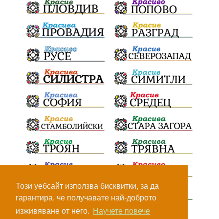
БрашноСтоименов
ИстинскиХляб
БългарскоКачество
Запис
ПолитическоЗадкулисие
Микродрон
КомарДрон
КитайскаТехнология
ВоенниТехнологии
Наркотици
Дрога
НелегалнаЛаборатория
Байрактаров
ПолицейскоНасилие
НовиИскър
Демерджиев
Журналист
Фентанил
НеНаНаркотиците
РодителиГоворете
Този уебсайт използва бисквитки, за да
гарантира, че получавате най-доброто
ДианГосподинов
ПредупреждениеЗаРодители
изживяване от него.
Научете повече