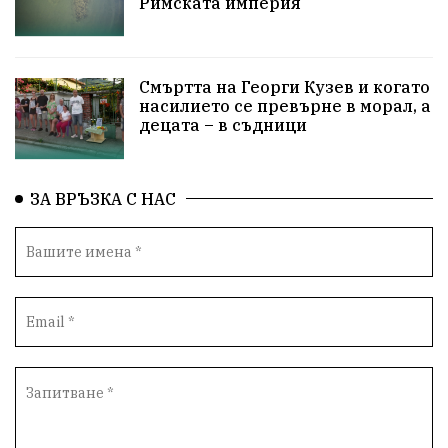
Римската империя
Сигурност
Разследване
Великобритания
ПътнаБезопасност
Магнитски
Санкции
Смъртта на Георги Кузев и когато
ОколнаСреда
Надежда
Еврофондове
насилието се превърне в морал, а
децата – в съдници
СоциалнаПолитика
Корупция
Безводие
Общност
ИсторическиПарк
ВоенноВреме
ЗА ВРЪЗКА С НАС
Космос
ВоднаКриза
Вода
Мир
Безопастност
Катастрофа
демокрация
БъдещевБългария
ДостойнаБългария
Медицина
Пожари
КултурноНаследство
истина
ПравоНаГлас
референдум
РИОСВ