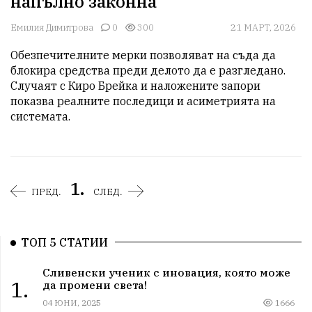
напълно законна
Емилия Димитрова
0
300
21 МАРТ, 2026
Обезпечителните мерки позволяват на съда да 
блокира средства преди делото да е разгледано. 
Случаят с Киро Брейка и наложените запори 
показва реалните последици и асиметрията на 
системата.
1.
ПРЕД.
СЛЕД.
ТОП 5 СТАТИИ
Сливенски ученик с иновация, която може
1.
да промени света!
04 ЮНИ, 2025
1666