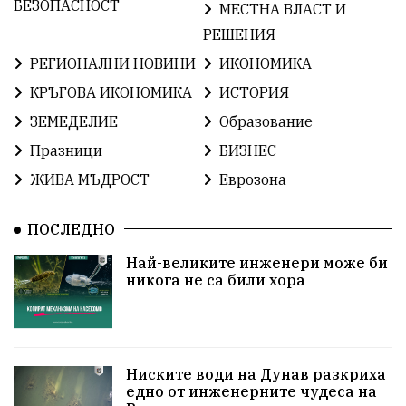
ОбщинаСливен
Легенда
Право
БЕЗОПАСНОСТ
МЕСТНА ВЛАСТ И
РЕШЕНИЯ
ЕвропейскиСъюз
Хасково
ВиКСливен
РЕГИОНАЛНИ НОВИНИ
ИКОНОМИКА
ОтровнатаЯбълка
ЦветомирПетков
КРЪГОВА ИКОНОМИКА
ИСТОРИЯ
ЗЕМЕДЕЛИЕ
Образование
Правосъдие
СелинКларънс
България2025
Празници
БИЗНЕС
ПътнаБезопасност
АктивниГраждани
ЖИВА МЪДРОСТ
Еврозона
МузейСливен
НационалнаСигурност
ПОСЛЕДНО
ИкономикаНаСъпротивата
УрсулаФонДерЛайен
Най-великите инженери може би
никога не са били хора
ПетърПетров
Деца
Обединение
Технологии
НародноСъбрание
ПравоваДържава
Варна
Родителство
Ниските води на Дунав разкриха
едно от инженерните чудеса на