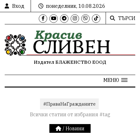
Вход
понеделник, 10.08.2026
ТЪРСИ
Издател БЛАЖЕНСТВО ЕООД
МЕНЮ
#ПраваНаГражданите
Всички статии от избрания #tag
/
Новини