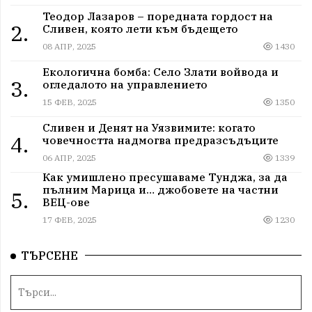
Теодор Лазаров – поредната гордост на
2.
Сливен, която лети към бъдещето
08 АПР, 2025
1430
Екологична бомба: Село Злати войвода и
3.
огледалото на управлението
15 ФЕВ, 2025
1350
Сливен и Денят на Уязвимите: когато
4.
човечността надмогва предразсъдъците
06 АПР, 2025
1339
Как умишлено пресушаваме Тунджа, за да
пълним Марица и… джобовете на частни
5.
ВЕЦ-ове
17 ФЕВ, 2025
1230
ТЪРСЕНЕ