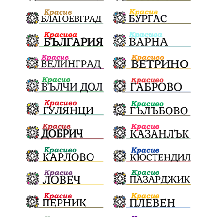
Полиграф
ДетекторНаЛъжата
МВР
ОбезпечителниМерки
МестнаВласт
Котел
СИК
Ружица
РайнаКнягиня
ВеселинОрешков
Шофьори
НационаленШампион
ОрлинОрлиновЕнчев
ВСС
СъдебнаРеформа
Шантаж
ПолитическиНатиск
ЗаплахаЗаАрест
ПартияВеличие
ЕкатеринаДафовска
Тракия
ПТП
Сливен
КварталРечица
Данъци
ПътнаИнфраструктура
Асфалт