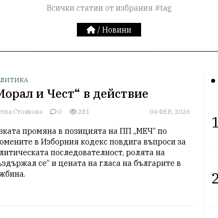
Всички статии от избрания #tag
/
Новини
ЛИТИКА
Морал и Чест“ в действие
етла Стоянова
0
281
04 ФЕВ, 2026
1
зката промяна в позицията на ПП „МЕЧ“ по 
омените в Изборния кодекс повдига въпроси за 
литическата последователност, ролята на 
ъздържал се“ и цената на гласа на българите в 
2
жбина.