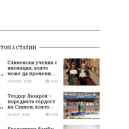
ТОП 5 СТАТИИ
Сливенски ученик с
иновация, която
.
може да промени
света!
04 ЮНИ, 2025
1661
Теодор Лазаров –
поредната гордост
.
на Сливен, която
лети към бъдещето
08 АПР, 2025
1425
Екологична бомба: