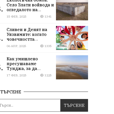
Село Злати войвода и
.
огледалото на
управлението
15 ФЕВ, 2025
1341
Сливен и Денят на
Уязвимите: когато
.
човечността
надмогва
06 АПР, 2025
1335
предразсъдъците
Как умишлено
пресушаваме
.
Тунджа, за да
пълним Марица и…
17 ФЕВ, 2025
1225
джобовете на частни
ВЕЦ-ове
ТЪРСЕНЕ