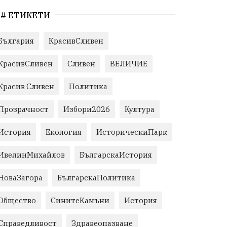
# ЕТИКЕТИ
България
КрасивСливен
КрасивСливен
Сливен
ВЕЛИЧИЕ
Красив Сливен
Политика
Прозрачност
Избори2026
Култура
История
Екология
ИсторическиПарк
ИвелинМихайлов
БългарскаИстория
НоваЗагора
БългарскаПолитика
Общество
СинитеКамъни
История
Справедливост
Здравеопазване