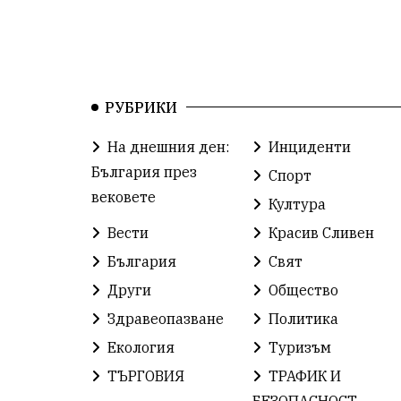
РУБРИКИ
На днешния ден:
Инциденти
България през
Спорт
вековете
Култура
Вести
Красив Сливен
България
Свят
Други
Общество
Здравеопазване
Политика
Екология
Туризъм
ТЪРГОВИЯ
ТРАФИК И
БЕЗОПАСНОСТ