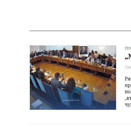
ПО
„
Св
Ря
пр
по
„в
чу