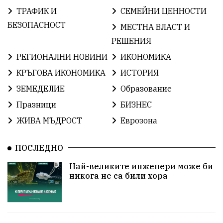
ТРАФИК И
СЕМЕЙНИ ЦЕННОСТИ
ОбщинаСливен
Легенда
Право
БЕЗОПАСНОСТ
МЕСТНА ВЛАСТ И
РЕШЕНИЯ
ЕвропейскиСъюз
Хасково
ВиКСливен
РЕГИОНАЛНИ НОВИНИ
ИКОНОМИКА
ОтровнатаЯбълка
ЦветомирПетков
КРЪГОВА ИКОНОМИКА
ИСТОРИЯ
ЗЕМЕДЕЛИЕ
Образование
Правосъдие
СелинКларънс
България2025
Празници
БИЗНЕС
ПътнаБезопасност
АктивниГраждани
ЖИВА МЪДРОСТ
Еврозона
МузейСливен
НационалнаСигурност
ПОСЛЕДНО
ИкономикаНаСъпротивата
УрсулаФонДерЛайен
Най-великите инженери може би
никога не са били хора
ПетърПетров
Деца
Обединение
Технологии
НародноСъбрание