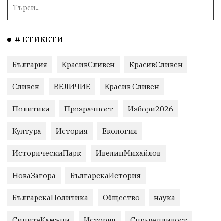
# ЕТИКЕТИ
България
КрасивСливен
КрасивСливен
Сливен
ВЕЛИЧИЕ
Красив Сливен
Политика
Прозрачност
Избори2026
Култура
История
Екология
ИсторическиПарк
ИвелинМихайлов
НоваЗагора
БългарскаИстория
БългарскаПолитика
Общество
наука
СинитеКамъни
История
Справедливост