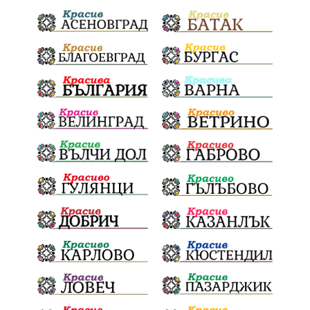
Отговорност
БългарскиДух
ОбщинскиСъвет
Полиграф
ДетекторНаЛъжата
МВР
ОбезпечителниМерки
МестнаВласт
Котел
СИК
Ружица
РайнаКнягиня
ВеселинОрешков
Шофьори
НационаленШампион
ОрлинОрлиновЕнчев
ВСС
СъдебнаРеформа
Шантаж
ПолитическиНатиск
ЗаплахаЗаАрест
ПартияВеличие
ЕкатеринаДафовска
Тракия
ПТП
Сливен
КварталРечица
Данъци