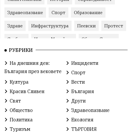
Здравеопазване
Спорт
Образование
Здраве
Инфраструктура
Пеевски
Протест
Свобода
ИвелинМихайлов
ОбщинаСливен
РУБРИКИ
Карандила
Празник
ГражданскоОбщество
На днешния ден:
Инциденти
РадостинВасилев
ЛекаАтлетика
МЕЧ
България през вековете
Спорт
ХристоИлиев
БългарскоЗемеделие
Ямбол
Култура
Вести
Красив Сливен
България
КироБрейка
БългарскиСпорт
София
Свят
Други
ОбщественИнтерес
земеделие
Общество
Здравеопазване
ИсторияНаБългария
Иновации
САЩ
Политика
Екология
Туризъм
ТЪРГОВИЯ
БългарскаГордост
Археология
Твърдица