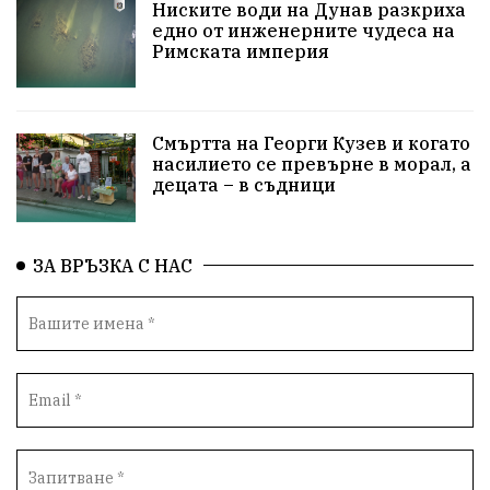
ПравоваДържава
Варна
Родителство
Ниските води на Дунав разкриха
едно от инженерните чудеса на
Римската империя
Сигурност
Разследване
Великобритания
ПътнаБезопасност
Магнитски
Санкции
Смъртта на Георги Кузев и когато
ОколнаСреда
Надежда
Еврофондове
насилието се превърне в морал, а
децата – в съдници
СоциалнаПолитика
Корупция
Безводие
Общност
ИсторическиПарк
ВоенноВреме
ЗА ВРЪЗКА С НАС
Космос
ВоднаКриза
Вода
Мир
Безопастност
Катастрофа
демокрация
БъдещевБългария
ДостойнаБългария
Медицина
Пожари
КултурноНаследство