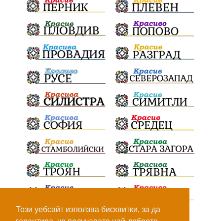
ПътнаИнфраструктура
Асфалт
БрашноСтоименов
ИстинскиХляб
БългарскоКачество
Запис
ПолитическоЗадкулисие
Микродрон
КомарДрон
КитайскаТехнология
ВоенниТехнологии
Наркотици
Дрога
НелегалнаЛаборатория
Байрактаров
ПолицейскоНасилие
НовиИскър
Демерджиев
Журналист
Фентанил
НеНаНаркотиците
РодителиГоворете
Този уебсайт използва бисквитки, за да