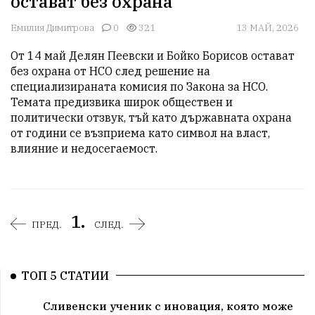
остават без охрана
Емилия Димитрова
0
321
13 МАЙ, 2026
От 14 май Делян Пеевски и Бойко Борисов остават 
без охрана от НСО след решение на 
специализираната комисия по Закона за НСО. 
Темата предизвика широк обществен и 
политически отзвук, тъй като държавната охрана 
от години се възприема като символ на власт, 
влияние и недосегаемост.
1.
ПРЕД.
СЛЕД.
ТОП 5 СТАТИИ
Сливенски ученик с иновация, която може