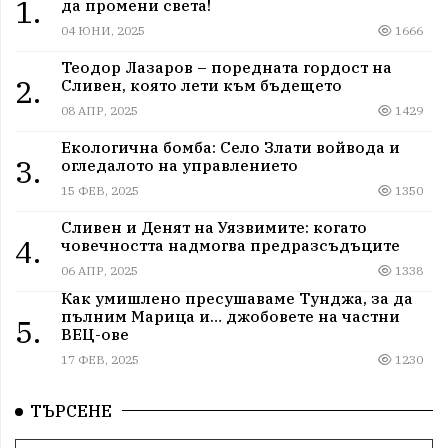
1.
да промени света!
04 ЮНИ, 2025
1666
Теодор Лазаров – поредната гордост на
2.
Сливен, която лети към бъдещето
08 АПР, 2025
1429
Екологична бомба: Село Злати войвода и
3.
огледалото на управлението
15 ФЕВ, 2025
1350
Сливен и Денят на Уязвимите: когато
4.
човечността надмогва предразсъдъците
06 АПР, 2025
1338
Как умишлено пресушаваме Тунджа, за да
пълним Марица и… джобовете на частни
5.
ВЕЦ-ове
17 ФЕВ, 2025
1230
ТЪРСЕНЕ