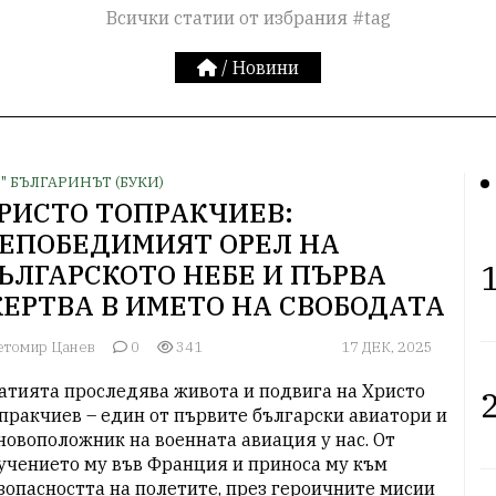
Всички статии от избрания #tag
/
Новини
З" БЪЛГАРИНЪТ (БУКИ)
РИСТО ТОПРАКЧИЕВ:
ЕПОБЕДИМИЯТ ОРЕЛ НА
1
ЪЛГАРСКОТО НЕБЕ И ПЪРВА
ЕРТВА В ИМЕТО НА СВОБОДАТА​
етомир Цанев
0
341
17 ДЕК, 2025
атията проследява живота и подвига на Христо 
2
пракчиев – един от първите български авиатори и 
новоположник на военната авиация у нас. От 
учението му във Франция и приноса му към 
зопасността на полетите, през героичните мисии 