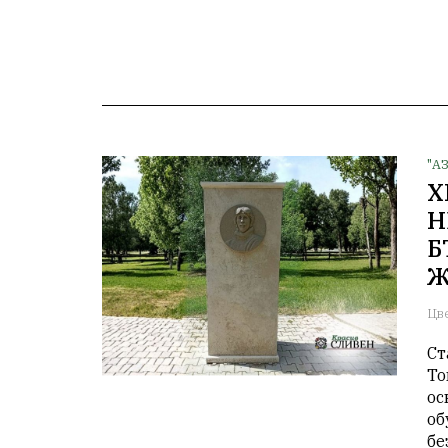
"А
Х
Н
Б
Ж
Цв
Ст
То
ос
об
бе