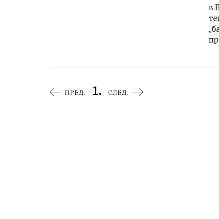
в 
те
„б
пр
1.
ПРЕД.
СЛЕД.