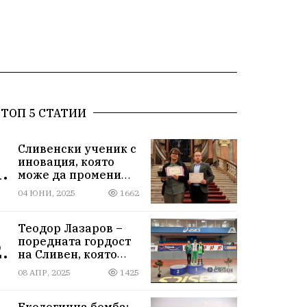
ТОП 5 СТАТИИ
Сливенски ученик с
иновация, която
.
може да промени
света!
04 ЮНИ, 2025
1662
Теодор Лазаров –
поредната гордост
.
на Сливен, която
лети към бъдещето
08 АПР, 2025
1425
Екологична бомба: