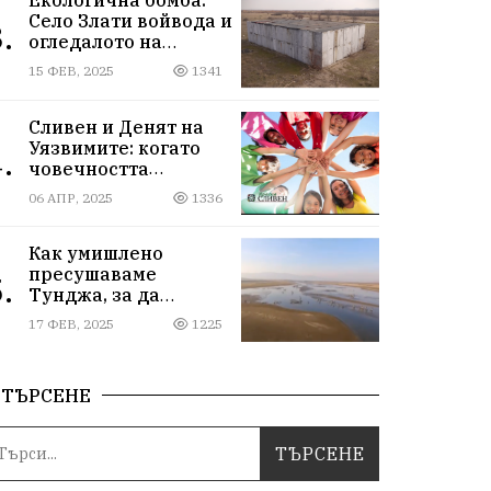
Село Злати войвода и
.
огледалото на
управлението
15 ФЕВ, 2025
1341
Сливен и Денят на
Уязвимите: когато
.
човечността
надмогва
06 АПР, 2025
1336
предразсъдъците
Как умишлено
пресушаваме
.
Тунджа, за да
пълним Марица и…
17 ФЕВ, 2025
1225
джобовете на частни
ВЕЦ-ове
ТЪРСЕНЕ