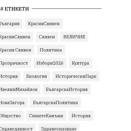
# ЕТИКЕТИ
България
КрасивСливен
КрасивСливен
Сливен
ВЕЛИЧИЕ
Красив Сливен
Политика
Прозрачност
Избори2026
Култура
История
Екология
ИсторическиПарк
ИвелинМихайлов
БългарскаИстория
НоваЗагора
БългарскаПолитика
Общество
СинитеКамъни
История
Справедливост
Здравеопазване