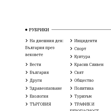
РУБРИКИ
На днешния ден:
Инциденти
България през
Спорт
вековете
Култура
Вести
Красив Сливен
България
Свят
Други
Общество
Здравеопазване
Политика
Екология
Туризъм
ТЪРГОВИЯ
ТРАФИК И
БЕЗОПАСНОСТ