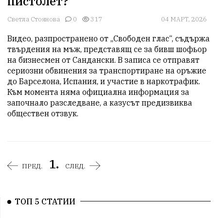
пистолет?
Светла Стоянова
0
317
04 МАРТ, 2026
Видео, разпространено от „Свободен глас“, съдържа 
твърдения на мъж, представящ се за бивш шофьор 
на бизнесмен от Сандански. В записа се отправят 
сериозни обвинения за транспортиране на оръжие 
до Барселона, Испания, и участие в наркотрафик. 
Към момента няма официална информация за 
започнало разследване, а казусът предизвиква 
обществен отзвук.
1.
ПРЕД.
СЛЕД.
ТОП 5 СТАТИИ