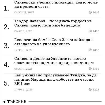
Сливенски ученик с иновация, която може
1.
да промени света!
04 ЮНИ, 2025
1665
Теодор Лазаров – поредната гордост на
2.
Сливен, която лети към бъдещето
08 АПР, 2025
1428
Екологична бомба: Село Злати войвода и
3.
огледалото на управлението
15 ФЕВ, 2025
1348
Сливен и Денят на Уязвимите: когато
4.
човечността надмогва предразсъдъците
06 АПР, 2025
1336
Как умишлено пресушаваме Тунджа, за да
пълним Марица и… джобовете на частни
5.
ВЕЦ-ове
17 ФЕВ, 2025
1228
ТЪРСЕНЕ