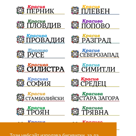
ПТП
Сливен
КварталРечица
Данъци
ПътнаИнфраструктура
Асфалт
БрашноСтоименов
ИстинскиХляб
БългарскоКачество
Запис
ПолитическоЗадкулисие
Микродрон
КомарДрон
КитайскаТехнология
ВоенниТехнологии
Наркотици
Дрога
НелегалнаЛаборатория
Байрактаров
ПолицейскоНасилие
НовиИскър
Демерджиев
Журналист
Фентанил
Този уебсайт използва бисквитки, за да