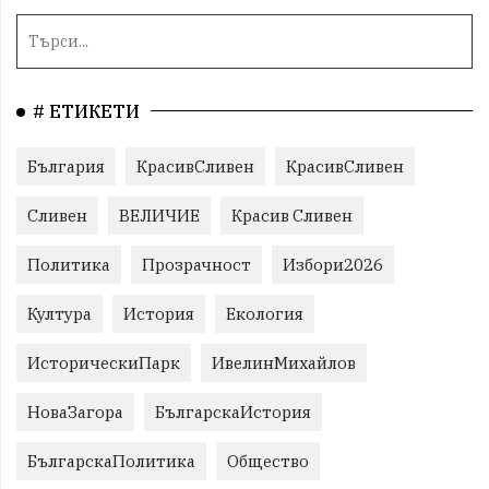
# ЕТИКЕТИ
България
КрасивСливен
КрасивСливен
Сливен
ВЕЛИЧИЕ
Красив Сливен
Политика
Прозрачност
Избори2026
Култура
История
Екология
ИсторическиПарк
ИвелинМихайлов
НоваЗагора
БългарскаИстория
БългарскаПолитика
Общество