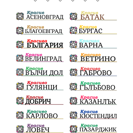
ГражданскаПозиция
ГражданскоУчастие
Отговорност
БългарскиДух
ОбщинскиСъвет
Полиграф
ДетекторНаЛъжата
МВР
ОбезпечителниМерки
МестнаВласт
Котел
СИК
Ружица
РайнаКнягиня
ВеселинОрешков
Шофьори
НационаленШампион
ОрлинОрлиновЕнчев
ВСС
СъдебнаРеформа
Шантаж
ПолитическиНатиск
ЗаплахаЗаАрест
ПартияВеличие
ЕкатеринаДафовска
Тракия