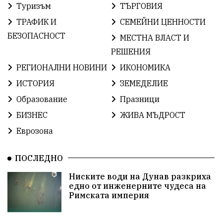
Туризъм
ТЪРГОВИЯ
ИсторияНаБългария
Иновации
САЩ
ТРАФИК И
СЕМЕЙНИ ЦЕННОСТИ
БългарскаГордост
Археология
Твърдица
БЕЗОПАСНОСТ
МЕСТНА ВЛАСТ И
РЕШЕНИЯ
ОбщинаСливен
Легенда
Право
РЕГИОНАЛНИ НОВИНИ
ИКОНОМИКА
ЕвропейскиСъюз
Хасково
ВиКСливен
ИСТОРИЯ
ЗЕМЕДЕЛИЕ
Образование
Празници
ОтровнатаЯбълка
ЦветомирПетков
БИЗНЕС
ЖИВА МЪДРОСТ
Правосъдие
СелинКларънс
България2025
Еврозона
ПътнаБезопасност
АктивниГраждани
ПОСЛЕДНО
МузейСливен
НационалнаСигурност
Ниските води на Дунав разкриха
едно от инженерните чудеса на
ИкономикаНаСъпротивата
УрсулаФонДерЛайен
Римската империя
ПетърПетров
Деца
Обединение