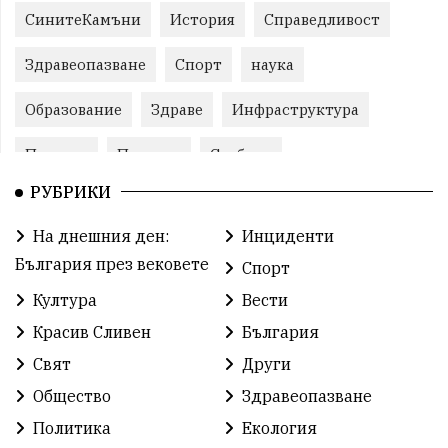
СинитеКамъни
История
Справедливост
Здравеопазване
Спорт
наука
Образование
Здраве
Инфраструктура
Пеевски
Протест
Свобода
РУБРИКИ
ИвелинМихайлов
ОбщинаСливен
Карандила
На днешния ден:
Инциденти
Празник
ГражданскоОбщество
България през вековете
Спорт
РадостинВасилев
ЛекаАтлетика
МЕЧ
Култура
Вести
Красив Сливен
България
ХристоИлиев
БългарскоЗемеделие
Ямбол
Свят
Други
КироБрейка
БългарскиСпорт
София
Общество
Здравеопазване
ОбщественИнтерес
земеделие
Политика
Екология