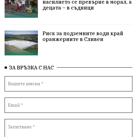
насилието се превърне в морал, а
децата – в съдници
ПравоваДържава
Варна
Родителство
Сигурност
Разследване
Великобритания
Риск за подземните води край
ПътнаБезопасност
Магнитски
Санкции
оранжериите в Сливен
ОколнаСреда
Надежда
Еврофондове
СоциалнаПолитика
Корупция
Безводие
ЗА ВРЪЗКА С НАС
Общност
ИсторическиПарк
ВоенноВреме
Космос
ВоднаКриза
Вода
Мир
Безопастност
Катастрофа
демокрация
БъдещевБългария
ДостойнаБългария
Медицина
Пожари
КултурноНаследство