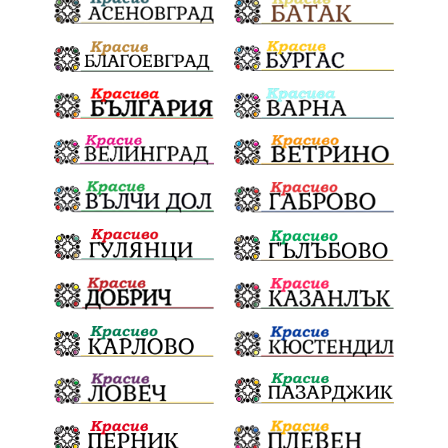
Отговорност
БългарскиДух
ОбщинскиСъвет
Полиграф
ДетекторНаЛъжата
МВР
ОбезпечителниМерки
МестнаВласт
Котел
СИК
Ружица
РайнаКнягиня
ВеселинОрешков
Шофьори
НационаленШампион
ОрлинОрлиновЕнчев
ВСС
СъдебнаРеформа
Шантаж
ПолитическиНатиск
ЗаплахаЗаАрест
ПартияВеличие
ЕкатеринаДафовска
Тракия
ПТП
Сливен
КварталРечица
Данъци