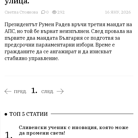
улица.
Светла Стоянова
0
292
16 ЯНУ, 2026
Президентът Румен Радев връчи третия мандат на 
АПС, но той бе върнат неизпълнен. След провала на 
първите два мандата България се подготвя за 
предсрочни парламентарни избори. Време е 
гражданите да се ангажират и да изискват 
стабилно управление.
1.
ПРЕД.
СЛЕД.
ТОП 5 СТАТИИ
Сливенски ученик с иновация, която може
1.
да промени света!