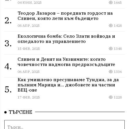
04 ЮНИ, 2025
1665
Теодор Лазаров – поредната гордост на
2.
Сливен, която лети към бъдещето
08 АПР, 2025
1428
Екологична бомба: Село Злати войвода и
3.
огледалото на управлението
15 ФЕВ, 2025
1348
Сливен и Денят на Уязвимите: когато
4.
човечността надмогва предразсъдъците
06 АПР, 2025
1336
Как умишлено пресушаваме Тунджа, за да
пълним Марица и… джобовете на частни
5.
ВЕЦ-ове
17 ФЕВ, 2025
1228
ТЪРСЕНЕ