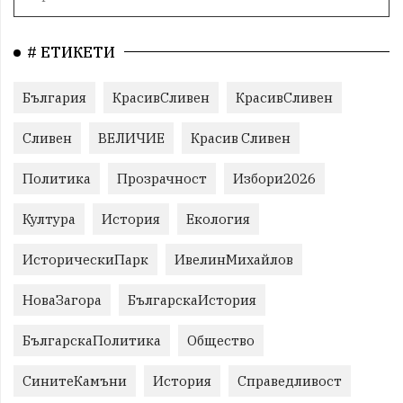
# ЕТИКЕТИ
България
КрасивСливен
КрасивСливен
Сливен
ВЕЛИЧИЕ
Красив Сливен
Политика
Прозрачност
Избори2026
Култура
История
Екология
ИсторическиПарк
ИвелинМихайлов
НоваЗагора
БългарскаИстория
БългарскаПолитика
Общество
СинитеКамъни
История
Справедливост