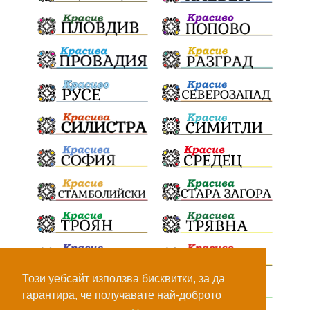
ПътнаИнфраструктура
Асфалт
БрашноСтоименов
ИстинскиХляб
БългарскоКачество
Запис
ПолитическоЗадкулисие
Микродрон
КомарДрон
КитайскаТехнология
ВоенниТехнологии
Наркотици
Дрога
НелегалнаЛаборатория
Байрактаров
ПолицейскоНасилие
НовиИскър
Демерджиев
Журналист
Фентанил
Този уебсайт използва бисквитки, за да
гарантира, че получавате най-доброто
НеНаНаркотиците
РодителиГоворете