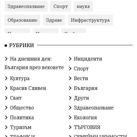
Здравеопазване
Спорт
наука
Образование
Здраве
Инфраструктура
Пеевски
Протест
Свобода
РУБРИКИ
ИвелинМихайлов
ОбщинаСливен
Карандила
На днешния ден:
Инциденти
Празник
ГражданскоОбщество
България през вековете
Спорт
РадостинВасилев
ЛекаАтлетика
МЕЧ
Култура
Вести
Красив Сливен
България
ХристоИлиев
БългарскоЗемеделие
Ямбол
Свят
Други
КироБрейка
БългарскиСпорт
София
Общество
Здравеопазване
ОбщественИнтерес
земеделие
Политика
Екология
Туризъм
ТЪРГОВИЯ
ИсторияНаБългария
Иновации
САЩ