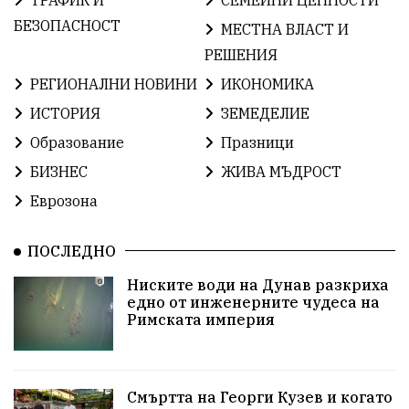
ТРАФИК И
СЕМЕЙНИ ЦЕННОСТИ
БългарскаГордост
Археология
Твърдица
БЕЗОПАСНОСТ
МЕСТНА ВЛАСТ И
РЕШЕНИЯ
ОбщинаСливен
Легенда
Право
РЕГИОНАЛНИ НОВИНИ
ИКОНОМИКА
ЕвропейскиСъюз
Хасково
ВиКСливен
ИСТОРИЯ
ЗЕМЕДЕЛИЕ
Образование
Празници
ОтровнатаЯбълка
ЦветомирПетков
БИЗНЕС
ЖИВА МЪДРОСТ
Правосъдие
СелинКларънс
България2025
Еврозона
ПътнаБезопасност
АктивниГраждани
ПОСЛЕДНО
МузейСливен
НационалнаСигурност
Ниските води на Дунав разкриха
едно от инженерните чудеса на
ИкономикаНаСъпротивата
УрсулаФонДерЛайен
Римската империя
ПетърПетров
Деца
Обединение
Технологии
НародноСъбрание
Смъртта на Георги Кузев и когато