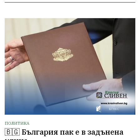
ПОЛИТИКА
🇧🇬 България пак е в задънена