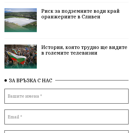
НародноСъбрание
Варна
Родителство
Риск за подземните води край
оранжериите в Сливен
Сигурност
Разследване
Магнитски
Санкции
ПътнаБезопасност
История, която трудно ще видите
ПътнаБезопасност
Великобритания
в големите телевизии
ОколнаСреда
Надежда
Еврофондове
СоциалнаПолитика
Корупция
Общност
ЗА ВРЪЗКА С НАС
ИсторическиПарк
Деца
Археология
Безводие
ВоенноВреме
Космос
ВоднаКриза
Вода
Мир
Безопастност
Катастрофа
демокрация
БъдещевБългария