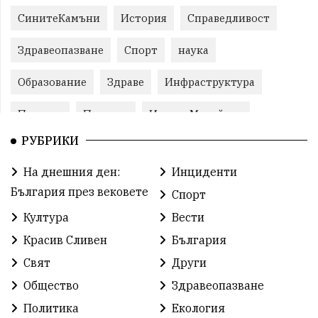
СинитеКамъни
История
Справедливост
Здравеопазване
Спорт
наука
Образование
Здраве
Инфраструктура
Пеевски
Протест
ИвелинМихайлов
РУБРИКИ
Свобода
ОбщинаСливен
Карандила
На днешния ден:
Инциденти
Празник
ГражданскоОбщество
България през вековете
Спорт
РадостинВасилев
ЛекаАтлетика
МЕЧ
Култура
Вести
Красив Сливен
България
ХристоИлиев
БългарскоЗемеделие
Ямбол
Свят
Други
КироБрейка
БългарскиСпорт
София
Общество
Здравеопазване
ОбщественИнтерес
земеделие
Политика
Екология