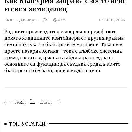
Как България забравя своето агне
и своя земеделец
Емилия Димитрова
0
488
05 МАЙ, 2025
Родният производител е изправен пред фалит, 
докато хладилните контейнери от другия край на 
света нахлуват в българските магазини. Това не е 
просто пазарна логика – това е дълбоко системна 
криза, в която държавата абдикира от една от 
основните си функции: да създава среда, в която 
българското се пази, произвежда и цени.
1.
ПРЕД.
СЛЕД.
ТОП 5 СТАТИИ