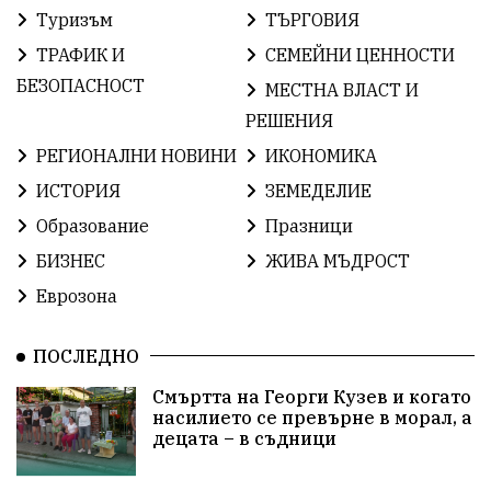
Туризъм
ТЪРГОВИЯ
ИсторияНаБългария
Иновации
САЩ
ТРАФИК И
СЕМЕЙНИ ЦЕННОСТИ
БългарскаГордост
Твърдица
ОбщинаСливен
БЕЗОПАСНОСТ
МЕСТНА ВЛАСТ И
РЕШЕНИЯ
Легенда
ЕвропейскиСъюз
Право
Хасково
РЕГИОНАЛНИ НОВИНИ
ИКОНОМИКА
ВиКСливен
ОтровнатаЯбълка
ИСТОРИЯ
ЗЕМЕДЕЛИЕ
Образование
Празници
ЦветомирПетков
Правосъдие
СелинКларънс
БИЗНЕС
ЖИВА МЪДРОСТ
България2025
МузейСливен
Еврозона
НационалнаСигурност
ПОСЛЕДНО
ИкономикаНаСъпротивата
Контрол
Смъртта на Георги Кузев и когато
насилието се превърне в морал, а
УрсулаФонДерЛайен
Обединение
децата – в съдници
ПетърПетров
ПравоваДържава
Технологии