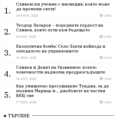
Сливенски ученик с иновация, която може
1.
да промени света!
04 ЮНИ, 2025
1662
Теодор Лазаров – поредната гордост на
2.
Сливен, която лети към бъдещето
08 АПР, 2025
1425
Екологична бомба: Село Злати войвода и
3.
огледалото на управлението
15 ФЕВ, 2025
1344
Сливен и Денят на Уязвимите: когато
4.
човечността надмогва предразсъдъците
06 АПР, 2025
1336
Как умишлено пресушаваме Тунджа, за да
пълним Марица и… джобовете на частни
5.
ВЕЦ-ове
17 ФЕВ, 2025
1226
ТЪРСЕНЕ