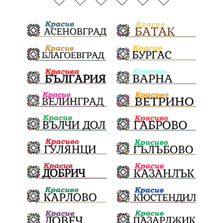
Тодоровден
ВеликиятПост
Даулите
Пловдив
БългарскиДух
ГражданскаПозиция
ГражданскоУчастие
Отговорност
ОбщинскиСъвет
Полиграф
ДетекторНаЛъжата
МВР
ОбезпечителниМерки
МестнаВласт
Котел
СИК
Ружица
РайнаКнягиня
ВеселинОрешков
Шофьори
НационаленШампион
ОрлинОрлиновЕнчев
ЕкатеринаДафовска
Тракия
ПТП