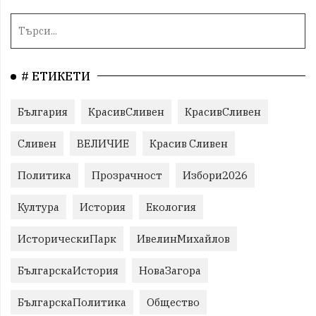
# ЕТИКЕТИ
България
КрасивСливен
КрасивСливен
Сливен
ВЕЛИЧИЕ
Красив Сливен
Политика
Прозрачност
Избори2026
Култура
История
Екология
ИсторическиПарк
ИвелинМихайлов
БългарскаИстория
НоваЗагора
БългарскаПолитика
Общество