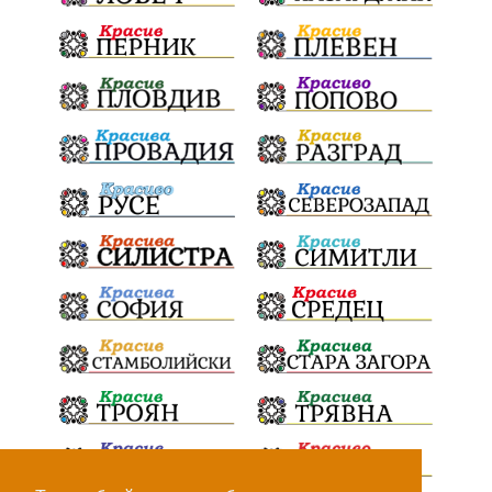
100Метра
Атина
Живи свидетели на историята
БрашноСтоименов
ИстинскиХляб
БългарскоКачество
ПътнаИнфраструктура
Асфалт
ВСС
СъдебнаРеформа
Шантаж
ПолитическиНатиск
ЗаплахаЗаАрест
ПартияВеличие
Запис
ПолитическоЗадкулисие
Микродрон
КомарДрон
КитайскаТехнология
ВоенниТехнологии
Наркотици
Дрога