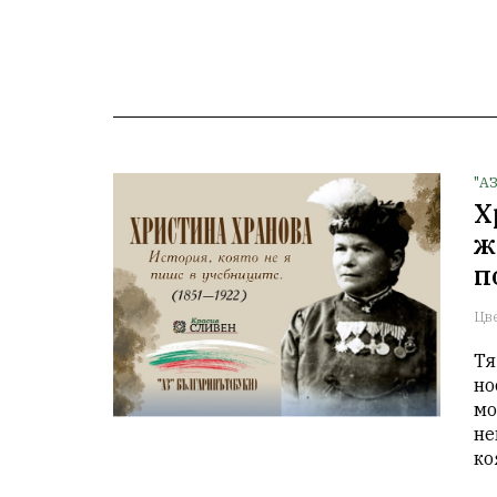
"А
Х
ж
п
Цв
Тя
но
мо
не
ко