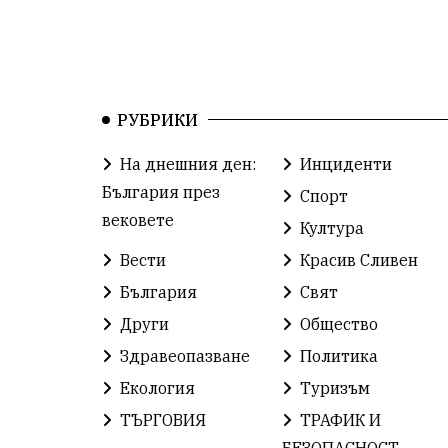
РУБРИКИ
На днешния ден:
Инциденти
България през
Спорт
вековете
Култура
Вести
Красив Сливен
България
Свят
Други
Общество
Здравеопазване
Политика
Екология
Туризъм
ТЪРГОВИЯ
ТРАФИК И
БЕЗОПАСНОСТ