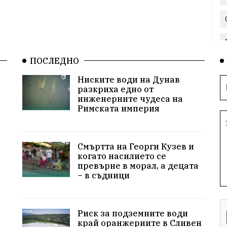
ПОСЛЕДНО
Ниските води на Дунав
разкриха едно от
инженерните чудеса на
Римската империя
Смъртта на Георги Кузев и
когато насилието се
превърне в морал, а децата
– в съдници
Риск за подземните води
край оранжериите в Сливен