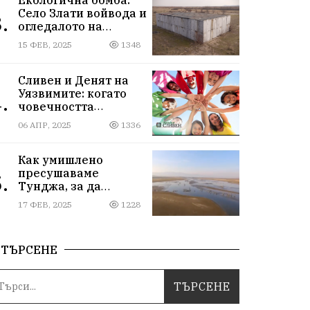
Село Злати войвода и
.
огледалото на
управлението
15 ФЕВ, 2025
1348
Сливен и Денят на
Уязвимите: когато
.
човечността
надмогва
06 АПР, 2025
1336
предразсъдъците
Как умишлено
пресушаваме
.
Тунджа, за да
пълним Марица и…
17 ФЕВ, 2025
1228
джобовете на частни
ВЕЦ-ове
ТЪРСЕНЕ