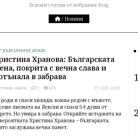
Всички статии от избрания #tag
/
Новини
З" БЪЛГАРИНЪТ (БУКИ)
ристина Хранова: Българската
ена, покрита с вечна слава и
1
отънала в забрава
етомир Цанев
0
659
07 СЕП, 2025
 роди и спаси хиляди, воюва редом с мъжете, 
сеше писмата на Левски и спаси 54 души от 
2
рето. Но умира в забрава. Открийте историята на 
вероятната Христина Хранова – българката, 
ято заслужава вечна памет.