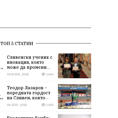
ТОП 5 СТАТИИ
Сливенски ученик с
иновация, която
.
може да промени
света!
04 ЮНИ, 2025
1666
Теодор Лазаров –
поредната гордост
.
на Сливен, която
лети към бъдещето
08 АПР, 2025
1428
Екологична бомба: