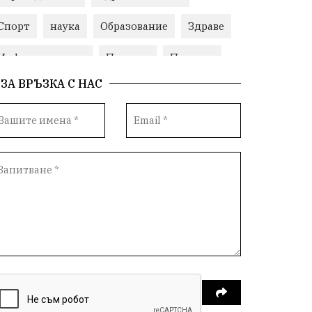
Спорт
наука
Образование
Здраве
Инфраструктура
Пеевски
Протест
ЗА ВРЪЗКА С НАС
Свобода
ИвелинМихайлов
ОбщинаСливен
Карандила
Празник
ГражданскоОбщество
РадостинВасилев
ЛекаАтлетика
МЕЧ
ХристоИлиев
БългарскоЗемеделие
Ямбол
КироБрейка
БългарскиСпорт
София
ОбщественИнтерес
земеделие
ИсторияНаБългария
Иновации
САЩ