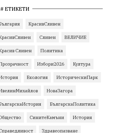
# ЕТИКЕТИ
България
КрасивСливен
КрасивСливен
Сливен
ВЕЛИЧИЕ
Красив Сливен
Политика
Прозрачност
Избори2026
Култура
История
Екология
ИсторическиПарк
ИвелинМихайлов
НоваЗагора
БългарскаИстория
БългарскаПолитика
Общество
СинитеКамъни
История
Справедливост
Здравеопазване