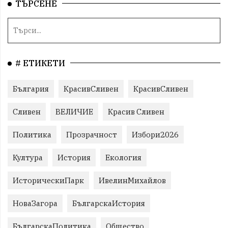
ТЪРСЕНЕ
# ЕТИКЕТИ
България
КрасивСливен
КрасивСливен
Сливен
ВЕЛИЧИЕ
Красив Сливен
Политика
Прозрачност
Избори2026
Култура
История
Екология
ИсторическиПарк
ИвелинМихайлов
НоваЗагора
БългарскаИстория
БългарскаПолитика
Общество