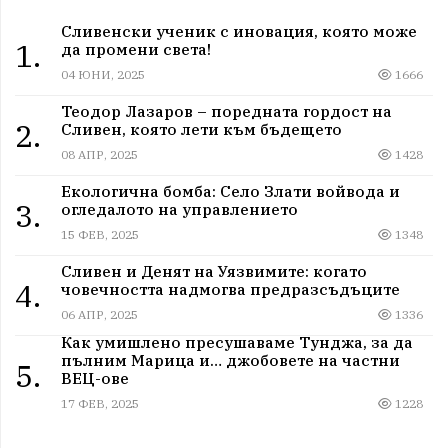
Сливенски ученик с иновация, която може
1.
да промени света!
04 ЮНИ, 2025
1666
Теодор Лазаров – поредната гордост на
2.
Сливен, която лети към бъдещето
08 АПР, 2025
1428
Екологична бомба: Село Злати войвода и
3.
огледалото на управлението
15 ФЕВ, 2025
1348
Сливен и Денят на Уязвимите: когато
4.
човечността надмогва предразсъдъците
06 АПР, 2025
1336
Как умишлено пресушаваме Тунджа, за да
пълним Марица и… джобовете на частни
5.
ВЕЦ-ове
17 ФЕВ, 2025
1228