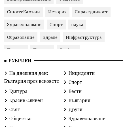
СинитеКамъни
История
Справедливост
Здравеопазване
Спорт
наука
Образование
Здраве
Инфраструктура
Пеевски
Протест
Свобода
РУБРИКИ
ИвелинМихайлов
ОбщинаСливен
Карандила
На днешния ден:
Инциденти
Празник
ГражданскоОбщество
България през вековете
Спорт
РадостинВасилев
ЛекаАтлетика
МЕЧ
Култура
Вести
Красив Сливен
България
ХристоИлиев
БългарскоЗемеделие
Ямбол
Свят
Други
КироБрейка
БългарскиСпорт
София
Общество
Здравеопазване
ОбщественИнтерес
земеделие