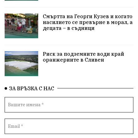
ПетърПетров
Деца
Обединение
Технологии
НародноСъбрание
Смъртта на Георги Кузев и когато
насилието се превърне в морал, а
децата – в съдници
ПравоваДържава
Варна
Родителство
Сигурност
Разследване
Великобритания
Риск за подземните води край
ПътнаБезопасност
Магнитски
Санкции
оранжериите в Сливен
ОколнаСреда
Надежда
Еврофондове
СоциалнаПолитика
Корупция
Безводие
ЗА ВРЪЗКА С НАС
Общност
ИсторическиПарк
ВоенноВреме
Космос
ВоднаКриза
Вода
Мир
Безопастност
Катастрофа
демокрация