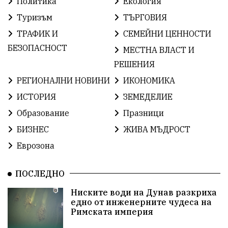
Политика
Екология
Туризъм
ТЪРГОВИЯ
ИсторияНаБългария
Иновации
САЩ
ТРАФИК И
СЕМЕЙНИ ЦЕННОСТИ
БългарскаГордост
Археология
Твърдица
БЕЗОПАСНОСТ
МЕСТНА ВЛАСТ И
РЕШЕНИЯ
ОбщинаСливен
Легенда
Право
РЕГИОНАЛНИ НОВИНИ
ИКОНОМИКА
ЕвропейскиСъюз
Хасково
ВиКСливен
ИСТОРИЯ
ЗЕМЕДЕЛИЕ
Образование
Празници
ОтровнатаЯбълка
ЦветомирПетков
БИЗНЕС
ЖИВА МЪДРОСТ
Правосъдие
СелинКларънс
България2025
Еврозона
ПътнаБезопасност
АктивниГраждани
ПОСЛЕДНО
МузейСливен
НационалнаСигурност
Ниските води на Дунав разкриха
едно от инженерните чудеса на
ИкономикаНаСъпротивата
УрсулаФонДерЛайен
Римската империя