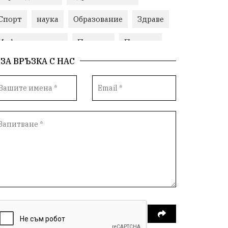
Спорт
наука
Образование
Здраве
Инфраструктура
Пеевски
Протест
ЗА ВРЪЗКА С НАС
Свобода
ИвелинМихайлов
ОбщинаСливен
Карандила
Празник
ГражданскоОбщество
РадостинВасилев
ЛекаАтлетика
МЕЧ
ХристоИлиев
БългарскоЗемеделие
Ямбол
КироБрейка
БългарскиСпорт
София
ОбщественИнтерес
земеделие
ИсторияНаБългария
Иновации
САЩ