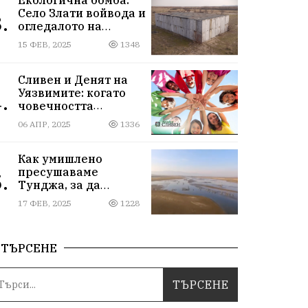
Село Злати войвода и
.
огледалото на
управлението
15 ФЕВ, 2025
1348
Сливен и Денят на
Уязвимите: когато
.
човечността
надмогва
06 АПР, 2025
1336
предразсъдъците
Как умишлено
пресушаваме
.
Тунджа, за да
пълним Марица и…
17 ФЕВ, 2025
1228
джобовете на частни
ВЕЦ-ове
ТЪРСЕНЕ