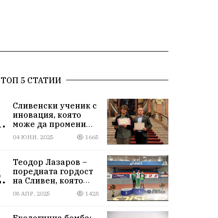
ТОП 5 СТАТИИ
Сливенски ученик с
иновация, която
.
може да промени
света!
04 ЮНИ, 2025
1665
Теодор Лазаров –
поредната гордост
.
на Сливен, която
лети към бъдещето
08 АПР, 2025
1428
Екологична бомба: