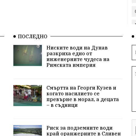
ПОСЛЕДНО
Ниските води на Дунав
разкриха едно от
инженерните чудеса на
Римската империя
Смъртта на Георги Кузев и
когато насилието се
превърне в морал, а децата
– в съдници
Риск за подземните води
край оранжериите в Сливен