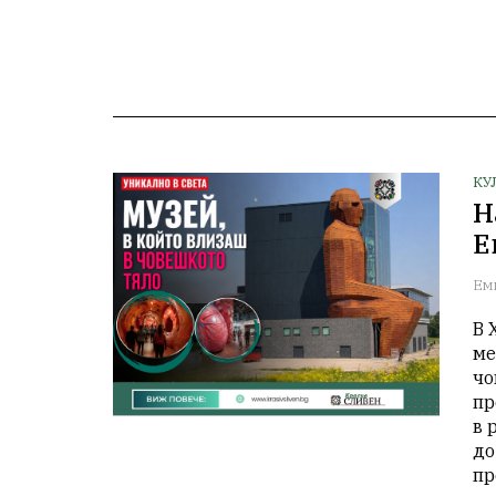
КУ
Н
Е
Ем
В 
ме
чо
пр
в 
до
пр