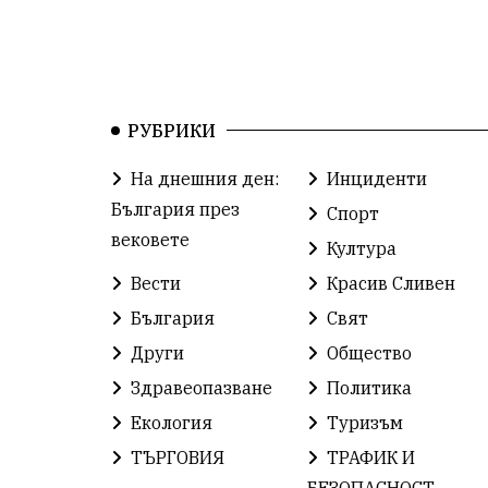
РУБРИКИ
На днешния ден:
Инциденти
България през
Спорт
вековете
Култура
Вести
Красив Сливен
България
Свят
Други
Общество
Здравеопазване
Политика
Екология
Туризъм
ТЪРГОВИЯ
ТРАФИК И
БЕЗОПАСНОСТ