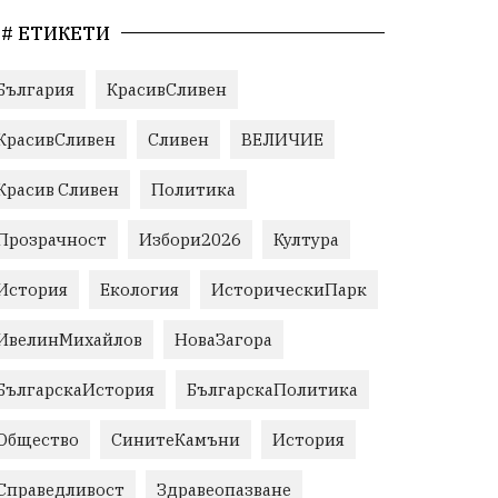
# ЕТИКЕТИ
България
КрасивСливен
КрасивСливен
Сливен
ВЕЛИЧИЕ
Красив Сливен
Политика
Прозрачност
Избори2026
Култура
История
Екология
ИсторическиПарк
ИвелинМихайлов
НоваЗагора
БългарскаИстория
БългарскаПолитика
Общество
СинитеКамъни
История
Справедливост
Здравеопазване