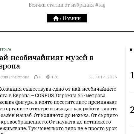
Всички статии от избрания #tag
/
Новини
ЛТУРА
ай-необичайният музей в
вропа
1
илия Димитрова
0
176
21 ЮНИ, 2026
Холандия съществува едно от най-необичайните 
ста в Европа – CORPUS. Огромна 35-метрова 
вешка фигура, в която посетителите преминават 
2
ез органите отвътре и виждат как работи тялото 
реален мащаб. От коляното до мозъка. От сърцето 
 кръвообращението. От науката до истинското 
еживяване. Тук човешкото тяло не е просто урок 