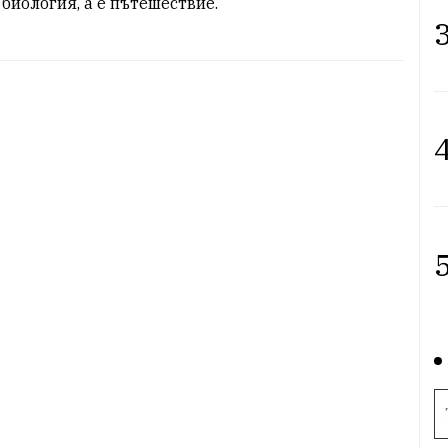
 биология, а е пътешествие.
3
4
5