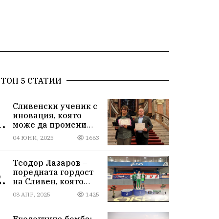
ТОП 5 СТАТИИ
Сливенски ученик с
иновация, която
.
може да промени
света!
04 ЮНИ, 2025
1663
Теодор Лазаров –
поредната гордост
.
на Сливен, която
лети към бъдещето
08 АПР, 2025
1425
Екологична бомба: