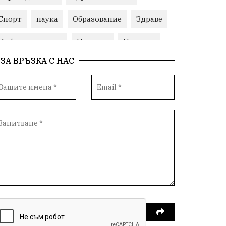
Спорт
наука
Образование
Здраве
Инфраструктура
Пеевски
Протест
ЗА ВРЪЗКА С НАС
Свобода
ИвелинМихайлов
ОбщинаСливен
Карандила
Празник
ГражданскоОбщество
РадостинВасилев
ЛекаАтлетика
МЕЧ
ХристоИлиев
БългарскоЗемеделие
Ямбол
КироБрейка
БългарскиСпорт
София
ОбщественИнтерес
земеделие
ИсторияНаБългария
Иновации
САЩ