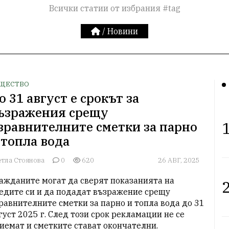
Всички статии от избрания #tag
/
Новини
ЩЕСТВО
о 31 август е срокът за
ъзражения срещу
1
зравнителните сметки за парно
 топла вода
етла Стоянова
0
620
26 АВГ, 2025
ажданите могат да сверят показанията на 
2
едите си и да подадат възражение срещу 
равнителните сметки за парно и топла вода до 31 
густ 2025 г. След този срок рекламации не се 
иемат и сметките стават окончателни.