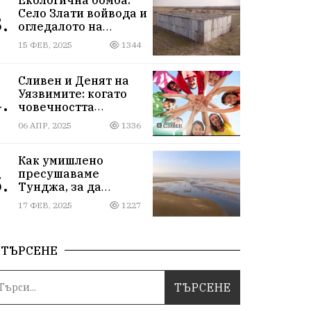
Село Злати войвода и
.
огледалото на
управлението
15 ФЕВ, 2025
1344
Сливен и Денят на
Уязвимите: когато
.
човечността
надмогва
06 АПР, 2025
1336
предразсъдъците
Как умишлено
пресушаваме
.
Тунджа, за да
пълним Марица и…
17 ФЕВ, 2025
1227
джобовете на частни
ВЕЦ-ове
ТЪРСЕНЕ