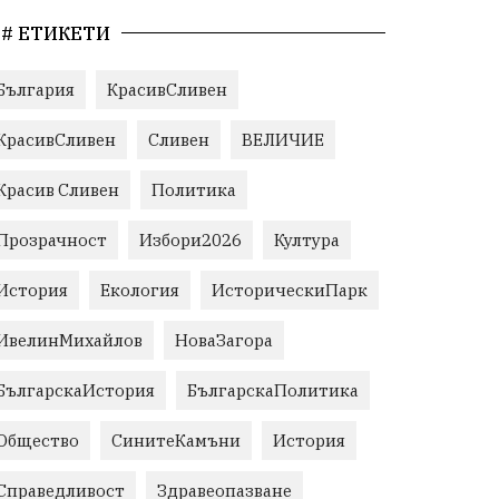
# ЕТИКЕТИ
България
КрасивСливен
КрасивСливен
Сливен
ВЕЛИЧИЕ
Красив Сливен
Политика
Прозрачност
Избори2026
Култура
История
Екология
ИсторическиПарк
ИвелинМихайлов
НоваЗагора
БългарскаИстория
БългарскаПолитика
Общество
СинитеКамъни
История
Справедливост
Здравеопазване