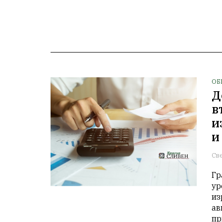
ОБ
Д
в
и
и
Св
Гр
ур
из
ав
пр