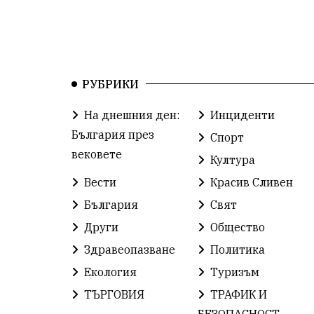
РУБРИКИ
На днешния ден:
Инциденти
България през
Спорт
вековете
Култура
Вести
Красив Сливен
България
Свят
Други
Общество
Здравеопазване
Политика
Екология
Туризъм
ТЪРГОВИЯ
ТРАФИК И
БЕЗОПАСНОСТ