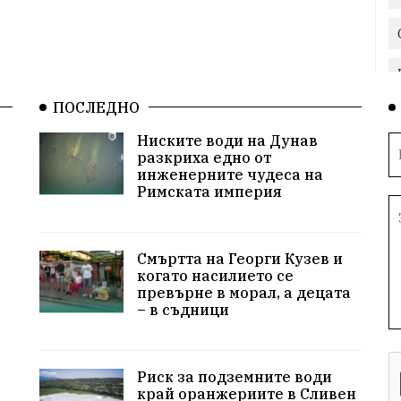
ПОСЛЕДНО
Ниските води на Дунав
разкриха едно от
инженерните чудеса на
Римската империя
Смъртта на Георги Кузев и
когато насилието се
превърне в морал, а децата
– в съдници
Риск за подземните води
край оранжериите в Сливен