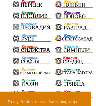
100Метра
Атина
Живи свидетели на историята
БрашноСтоименов
ИстинскиХляб
БългарскоКачество
ПътнаИнфраструктура
Асфалт
ВСС
СъдебнаРеформа
Шантаж
ПолитическиНатиск
ЗаплахаЗаАрест
ПартияВеличие
Запис
ПолитическоЗадкулисие
Микродрон
КомарДрон
КитайскаТехнология
ВоенниТехнологии
Наркотици
Дрога
Този уебсайт използва бисквитки, за да