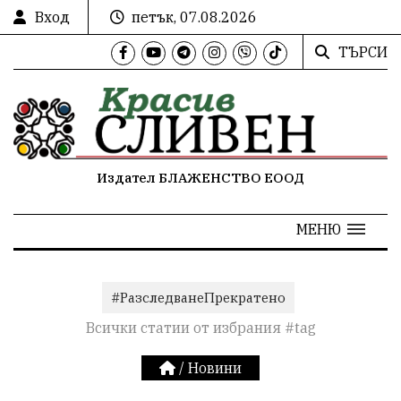
Вход
петък, 07.08.2026
ТЪРСИ
Издател БЛАЖЕНСТВО ЕООД
МЕНЮ
#РазследванеПрекратено
Всички статии от избрания #tag
/
Новини