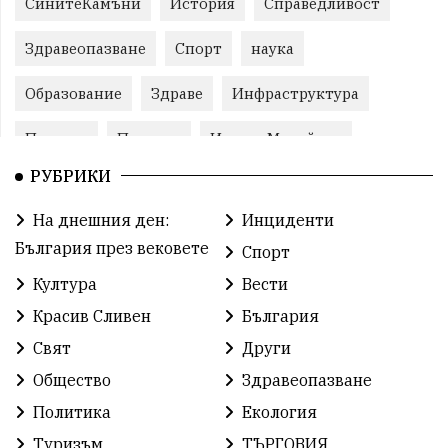
СинитеКамъни
История
Справедливост
Здравеопазване
Спорт
наука
Образование
Здраве
Инфраструктура
Пеевски
Протест
ИвелинМихайлов
РУБРИКИ
Свобода
ОбщинаСливен
Карандила
На днешния ден:
Инциденти
Празник
ГражданскоОбщество
България през вековете
Спорт
РадостинВасилев
ЛекаАтлетика
МЕЧ
Култура
Вести
Красив Сливен
България
ХристоИлиев
БългарскоЗемеделие
Ямбол
Свят
Други
КироБрейка
БългарскиСпорт
София
Общество
Здравеопазване
ОбщественИнтерес
земеделие
Политика
Екология
Туризъм
ТЪРГОВИЯ