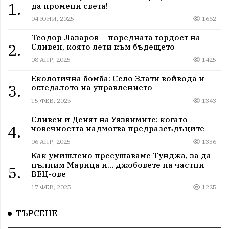
1.
да промени света!
04 ЮНИ, 2025
1662
Теодор Лазаров – поредната гордост на
2.
Сливен, която лети към бъдещето
08 АПР, 2025
1425
Екологична бомба: Село Злати войвода и
3.
огледалото на управлението
15 ФЕВ, 2025
1343
Сливен и Денят на Уязвимите: когато
4.
човечността надмогва предразсъдъците
06 АПР, 2025
1336
Как умишлено пресушаваме Тунджа, за да
пълним Марица и… джобовете на частни
5.
ВЕЦ-ове
17 ФЕВ, 2025
1225
ТЪРСЕНЕ