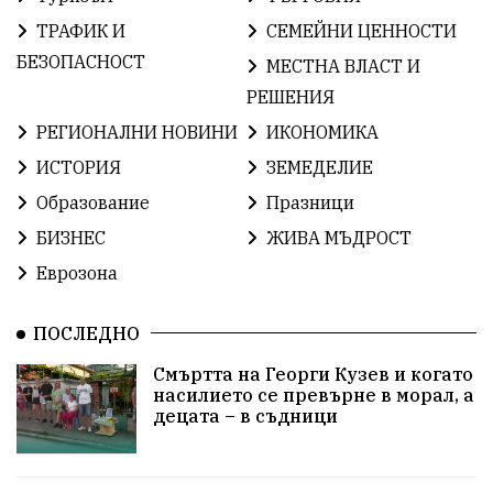
ИсторияНаБългария
Иновации
САЩ
ТРАФИК И
СЕМЕЙНИ ЦЕННОСТИ
БългарскаГордост
Твърдица
ОбщинаСливен
БЕЗОПАСНОСТ
МЕСТНА ВЛАСТ И
РЕШЕНИЯ
Легенда
ЕвропейскиСъюз
Право
Хасково
РЕГИОНАЛНИ НОВИНИ
ИКОНОМИКА
ВиКСливен
ОтровнатаЯбълка
ИСТОРИЯ
ЗЕМЕДЕЛИЕ
Образование
Празници
ЦветомирПетков
Правосъдие
СелинКларънс
БИЗНЕС
ЖИВА МЪДРОСТ
България2025
МузейСливен
Еврозона
НационалнаСигурност
ПОСЛЕДНО
ИкономикаНаСъпротивата
Контрол
Смъртта на Георги Кузев и когато
насилието се превърне в морал, а
УрсулаФонДерЛайен
Обединение
децата – в съдници
ПетърПетров
ПравоваДържава
Технологии