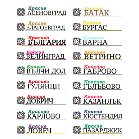
Тодоровден
ВеликиятПост
Даулите
Пловдив
БългарскиДух
ГражданскаПозиция
ГражданскоУчастие
Отговорност
ОбщинскиСъвет
Полиграф
ДетекторНаЛъжата
МВР
ОбезпечителниМерки
МестнаВласт
Котел
СИК
Ружица
РайнаКнягиня
ВеселинОрешков
Шофьори
НационаленШампион
ОрлинОрлиновЕнчев
ЕкатеринаДафовска
Тракия
ПТП