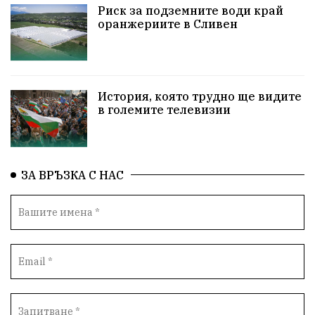
НародноСъбрание
Варна
Родителство
Риск за подземните води край
оранжериите в Сливен
Сигурност
Разследване
Магнитски
Санкции
ПътнаБезопасност
История, която трудно ще видите
ПътнаБезопасност
Великобритания
в големите телевизии
ОколнаСреда
Надежда
Еврофондове
СоциалнаПолитика
Корупция
Общност
ЗА ВРЪЗКА С НАС
ИсторическиПарк
Деца
Археология
Безводие
ВоенноВреме
Космос
ВоднаКриза
Вода
Мир
Безопастност
Катастрофа
демокрация
БъдещевБългария