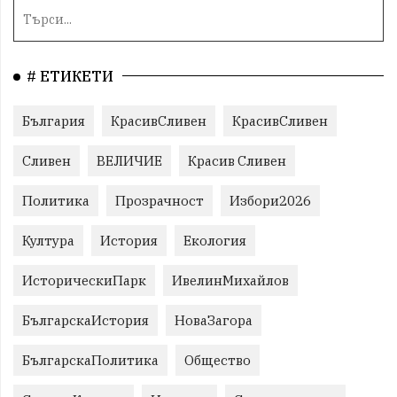
# ЕТИКЕТИ
България
КрасивСливен
КрасивСливен
Сливен
ВЕЛИЧИЕ
Красив Сливен
Политика
Прозрачност
Избори2026
Култура
История
Екология
ИсторическиПарк
ИвелинМихайлов
БългарскаИстория
НоваЗагора
БългарскаПолитика
Общество