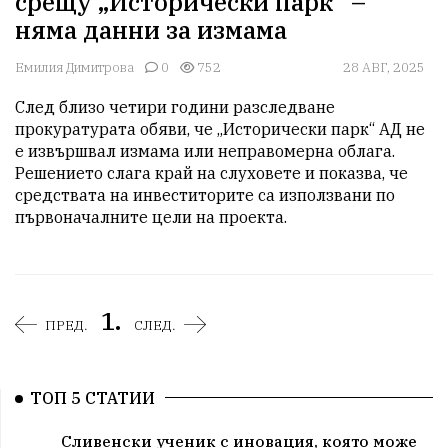
срещу „Исторически парк“ –
няма данни за измама
Емилия Димитрова
0
752
28 АВГ, 2025
След близо четири години разследване 
прокуратурата обяви, че „Исторически парк“ АД не 
е извършвал измама или неправомерна облага. 
Решението слага край на слуховете и показва, че 
средствата на инвеститорите са използвани по 
първоначалните цели на проекта.
1.
ПРЕД.
СЛЕД.
ТОП 5 СТАТИИ
Сливенски ученик с иновация, която може