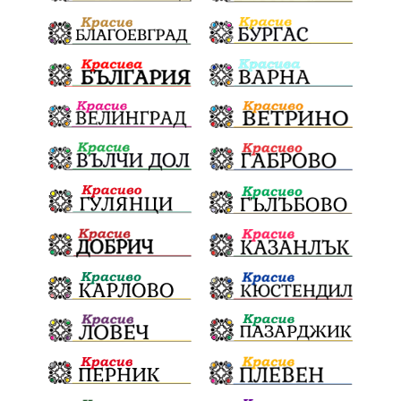
Пловдив
БългарскиДух
ГражданскаПозиция
ГражданскоУчастие
Отговорност
ОбщинскиСъвет
Полиграф
ДетекторНаЛъжата
МВР
ОбезпечителниМерки
МестнаВласт
Котел
СИК
Ружица
РайнаКнягиня
ВеселинОрешков
Шофьори
НационаленШампион
ОрлинОрлиновЕнчев
ЕкатеринаДафовска
Тракия
ПТП
100Метра
Атина