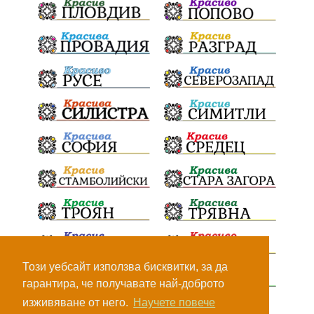
Живи свидетели на историята
БрашноСтоименов
ИстинскиХляб
БългарскоКачество
ПътнаИнфраструктура
Асфалт
ВСС
СъдебнаРеформа
Шантаж
ПолитическиНатиск
ЗаплахаЗаАрест
ПартияВеличие
Запис
ПолитическоЗадкулисие
Микродрон
КомарДрон
КитайскаТехнология
ВоенниТехнологии
Наркотици
Дрога
Този уебсайт използва бисквитки, за да
гарантира, че получавате най-доброто
НелегалнаЛаборатория
Байрактаров
изживяване от него.
Научете повече