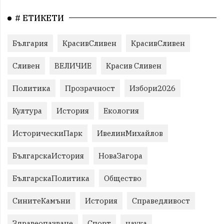
# ЕТИКЕТИ
България
КрасивСливен
КрасивСливен
Сливен
ВЕЛИЧИЕ
Красив Сливен
Политика
Прозрачност
Избори2026
Култура
История
Екология
ИсторическиПарк
ИвелинМихайлов
БългарскаИстория
НоваЗагора
БългарскаПолитика
Общество
СинитеКамъни
История
Справедливост
Здравеопазване
Спорт
наука