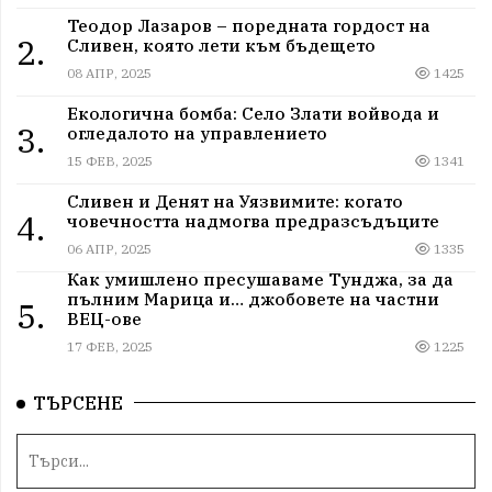
Теодор Лазаров – поредната гордост на
2.
Сливен, която лети към бъдещето
08 АПР, 2025
1425
Екологична бомба: Село Злати войвода и
3.
огледалото на управлението
15 ФЕВ, 2025
1341
Сливен и Денят на Уязвимите: когато
4.
човечността надмогва предразсъдъците
06 АПР, 2025
1335
Как умишлено пресушаваме Тунджа, за да
пълним Марица и… джобовете на частни
5.
ВЕЦ-ове
17 ФЕВ, 2025
1225
ТЪРСЕНЕ