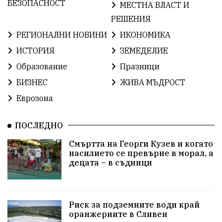
БългарскаГордост
Твърдица
ОбщинаСливен
БЕЗОПАСНОСТ
МЕСТНА ВЛАСТ И
РЕШЕНИЯ
Легенда
ЕвропейскиСъюз
Право
Хасково
РЕГИОНАЛНИ НОВИНИ
ИКОНОМИКА
ВиКСливен
ОтровнатаЯбълка
ИСТОРИЯ
ЗЕМЕДЕЛИЕ
Образование
Празници
ЦветомирПетков
Правосъдие
СелинКларънс
БИЗНЕС
ЖИВА МЪДРОСТ
България2025
МузейСливен
Еврозона
НационалнаСигурност
ПОСЛЕДНО
ИкономикаНаСъпротивата
Контрол
Смъртта на Георги Кузев и когато
насилието се превърне в морал, а
УрсулаФонДерЛайен
Обединение
децата – в съдници
ПетърПетров
ПравоваДържава
Технологии
НародноСъбрание
Варна
Родителство
Риск за подземните води край
оранжериите в Сливен