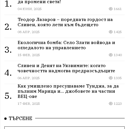
1.
да промени света!
04 ЮНИ, 2025
1661
Теодор Лазаров – поредната гордост на
2.
Сливен, която лети към бъдещето
08 АПР, 2025
1425
Екологична бомба: Село Злати войвода и
3.
огледалото на управлението
15 ФЕВ, 2025
1340
Сливен и Денят на Уязвимите: когато
4.
човечността надмогва предразсъдъците
06 АПР, 2025
1335
Как умишлено пресушаваме Тунджа, за да
пълним Марица и… джобовете на частни
5.
ВЕЦ-ове
17 ФЕВ, 2025
1223
ТЪРСЕНЕ