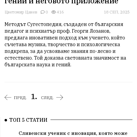
гений и неговото приложение
Цветомир Цанев
0
416
18 СЕП, 2025
Методът Сугестопедия, създаден от българския 
педагог и психиатър проф. Георги Лозанов, 
предлага иновативен подход към ученето, който 
съчетава музика, творчество и психологическа 
подкрепа, за да усвояваме знания по-лесно и 
естествено. Той доказва световната значимост на 
българската наука и гений.
1.
ПРЕД.
СЛЕД.
ТОП 5 СТАТИИ
Сливенски ученик с иновация, която може