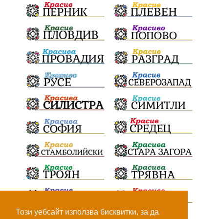
ПартияВеличие
ЕкатеринаДафовска
Тракия
ПТП
Сливен
КварталРечица
Данъци
ПътнаИнфраструктура
Асфалт
БрашноСтоименов
ИстинскиХляб
БългарскоКачество
Запис
ПолитическоЗадкулисие
Микродрон
КомарДрон
КитайскаТехнология
ВоенниТехнологии
Наркотици
Дрога
НелегалнаЛаборатория
Байрактаров
ПолицейскоНасилие
НовиИскър
Този уебсайт използва бисквитки, за да