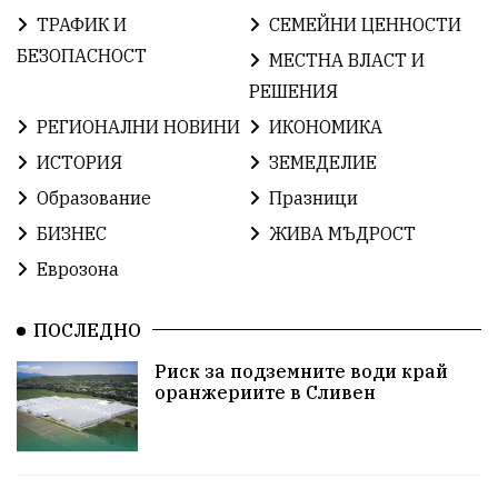
ТРАФИК И
СЕМЕЙНИ ЦЕННОСТИ
БългарскаГордост
Твърдица
ОбщинаСливен
БЕЗОПАСНОСТ
МЕСТНА ВЛАСТ И
РЕШЕНИЯ
Легенда
ЕвропейскиСъюз
Право
Хасково
РЕГИОНАЛНИ НОВИНИ
ИКОНОМИКА
ВиКСливен
ОтровнатаЯбълка
ИСТОРИЯ
ЗЕМЕДЕЛИЕ
Образование
Празници
ЦветомирПетков
Правосъдие
СелинКларънс
БИЗНЕС
ЖИВА МЪДРОСТ
България2025
МузейСливен
Еврозона
НационалнаСигурност
ПОСЛЕДНО
ИкономикаНаСъпротивата
Контрол
Риск за подземните води край
оранжериите в Сливен
УрсулаФонДерЛайен
Обединение
ПетърПетров
ПравоваДържава
Технологии