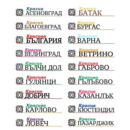
НационаленРекорд
Даулите
Пловдив
БългарскиДух
ГражданскаПозиция
ГражданскоУчастие
Отговорност
ОбщинскиСъвет
ОбезпечителниМерки
МВР
МестнаВласт
Котел
СИК
Ружица
РайнаКнягиня
ВеселинОрешков
Полиграф
ДетекторНаЛъжата
Шофьори
НационаленШампион
ОрлинОрлиновЕнчев
ВСС
СъдебнаРеформа
Шантаж
ПолитическиНатиск
ЗаплахаЗаАрест