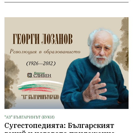
"АЗ" БЪЛГАРИНЪТ (БУКИ)
Сугестопедията: Българският