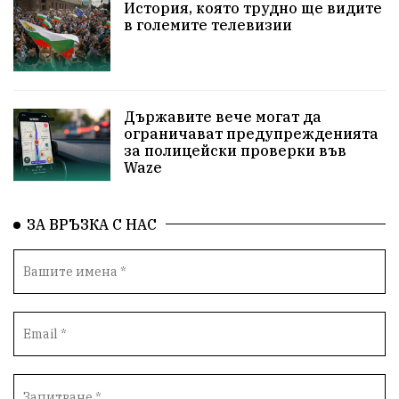
НародноСъбрание
Варна
Родителство
История, която трудно ще видите
в големите телевизии
Сигурност
Разследване
Магнитски
Санкции
ПътнаБезопасност
Държавите вече могат да
ПътнаБезопасност
Великобритания
ограничават предупрежденията
за полицейски проверки във
ОколнаСреда
Надежда
Еврофондове
Waze
СоциалнаПолитика
Корупция
Общност
ЗА ВРЪЗКА С НАС
ИсторическиПарк
Деца
Археология
Безводие
ВоенноВреме
Космос
ВоднаКриза
Вода
Мир
Безопастност
Катастрофа
демокрация
БъдещевБългария