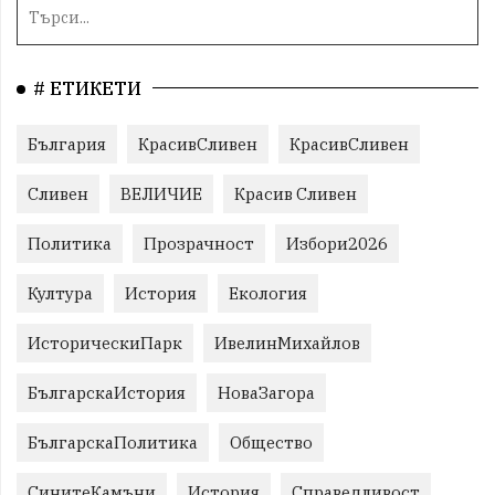
# ЕТИКЕТИ
България
КрасивСливен
КрасивСливен
Сливен
ВЕЛИЧИЕ
Красив Сливен
Политика
Прозрачност
Избори2026
Култура
История
Екология
ИсторическиПарк
ИвелинМихайлов
БългарскаИстория
НоваЗагора
БългарскаПолитика
Общество
СинитеКамъни
История
Справедливост