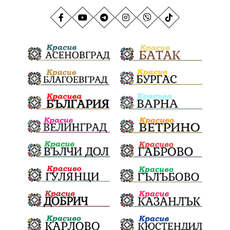
ГражданскаПозиция
ГражданскоУчастие
Отговорност
БългарскиДух
ОбщинскиСъвет
Полиграф
ДетекторНаЛъжата
МВР
ОбезпечителниМерки
МестнаВласт
Котел
СИК
Ружица
РайнаКнягиня
ВеселинОрешков
Шофьори
НационаленШампион
ОрлинОрлиновЕнчев
ВСС
СъдебнаРеформа
Шантаж
ПолитическиНатиск
ЗаплахаЗаАрест
ПартияВеличие
ЕкатеринаДафовска
Тракия