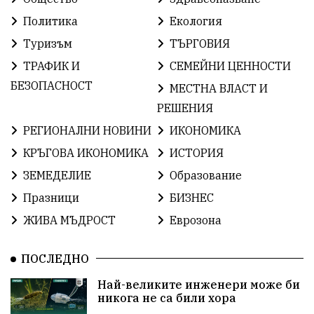
ИсторияНаБългария
Иновации
САЩ
Политика
Екология
Туризъм
ТЪРГОВИЯ
БългарскаГордост
Археология
Твърдица
ТРАФИК И
СЕМЕЙНИ ЦЕННОСТИ
ОбщинаСливен
Легенда
Право
БЕЗОПАСНОСТ
МЕСТНА ВЛАСТ И
РЕШЕНИЯ
ЕвропейскиСъюз
Хасково
ВиКСливен
РЕГИОНАЛНИ НОВИНИ
ИКОНОМИКА
ОтровнатаЯбълка
ЦветомирПетков
КРЪГОВА ИКОНОМИКА
ИСТОРИЯ
ЗЕМЕДЕЛИЕ
Образование
Правосъдие
СелинКларънс
България2025
Празници
БИЗНЕС
ПътнаБезопасност
АктивниГраждани
ЖИВА МЪДРОСТ
Еврозона
МузейСливен
НационалнаСигурност
ПОСЛЕДНО
ИкономикаНаСъпротивата
УрсулаФонДерЛайен
Най-великите инженери може би
никога не са били хора
ПетърПетров
Деца
Обединение