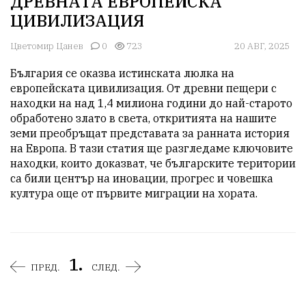
ДРЕВНАТА ЕВРОПЕЙСКА
ЦИВИЛИЗАЦИЯ
Цветомир Цанев
0
723
20 АВГ, 2025
България се оказва истинската люлка на 
европейската цивилизация. От древни пещери с 
находки на над 1,4 милиона години до най-старото 
обработено злато в света, откритията на нашите 
земи преобръщат представата за ранната история 
на Европа. В тази статия ще разгледаме ключовите 
находки, които доказват, че българските територии 
са били център на иновации, прогрес и човешка 
култура още от първите миграции на хората.
1.
ПРЕД.
СЛЕД.