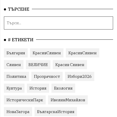
ТЪРСЕНЕ
# ЕТИКЕТИ
България
КрасивСливен
КрасивСливен
Сливен
ВЕЛИЧИЕ
Красив Сливен
Политика
Прозрачност
Избори2026
Култура
История
Екология
ИсторическиПарк
ИвелинМихайлов
НоваЗагора
БългарскаИстория