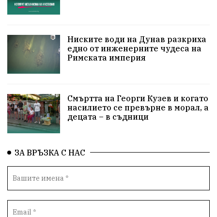
Технологии
НародноСъбрание
ПравоваДържава
Варна
Родителство
Ниските води на Дунав разкриха
едно от инженерните чудеса на
Римската империя
Сигурност
Разследване
Великобритания
ПътнаБезопасност
Магнитски
Санкции
Смъртта на Георги Кузев и когато
ОколнаСреда
Надежда
Еврофондове
насилието се превърне в морал, а
децата – в съдници
СоциалнаПолитика
Корупция
Безводие
Общност
ИсторическиПарк
ВоенноВреме
ЗА ВРЪЗКА С НАС
Космос
ВоднаКриза
Вода
Мир
Безопастност
Катастрофа
демокрация
БъдещевБългария
ДостойнаБългария