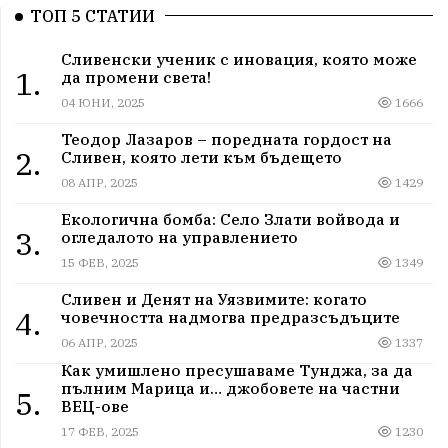
ТОП 5 СТАТИИ
Сливенски ученик с иновация, която може
1.
да промени света!
04 ЮНИ, 2025
1666
Теодор Лазаров – поредната гордост на
2.
Сливен, която лети към бъдещето
08 АПР, 2025
1429
Екологична бомба: Село Злати войвода и
3.
огледалото на управлението
15 ФЕВ, 2025
1349
Сливен и Денят на Уязвимите: когато
4.
човечността надмогва предразсъдъците
06 АПР, 2025
1337
Как умишлено пресушаваме Тунджа, за да
пълним Марица и… джобовете на частни
5.
ВЕЦ-ове
17 ФЕВ, 2025
1230