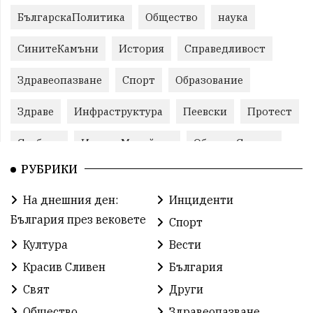
БългарскаПолитика
Общество
наука
СинитеКамъни
История
Справедливост
Здравеопазване
Спорт
Образование
Здраве
Инфраструктура
Пеевски
Протест
Свобода
ИвелинМихайлов
ОбщинаСливен
РУБРИКИ
Карандила
Празник
ГражданскоОбщество
На днешния ден:
Инциденти
РадостинВасилев
ЛекаАтлетика
МЕЧ
България през вековете
Спорт
ХристоИлиев
БългарскоЗемеделие
Ямбол
Култура
Вести
Красив Сливен
България
КироБрейка
БългарскиСпорт
София
Свят
Други
ОбщественИнтерес
земеделие
Общество
Здравеопазване