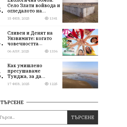
Село Злати войвода и
.
огледалото на
управлението
15 ФЕВ, 2025
1341
Сливен и Денят на
Уязвимите: когато
.
човечността
надмогва
06 АПР, 2025
1336
предразсъдъците
Как умишлено
пресушаваме
.
Тунджа, за да
пълним Марица и…
17 ФЕВ, 2025
1225
джобовете на частни
ВЕЦ-ове
ТЪРСЕНЕ