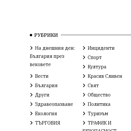
РУБРИКИ
На днешния ден:
Инциденти
България през
Спорт
вековете
Култура
Вести
Красив Сливен
България
Свят
Други
Общество
Здравеопазване
Политика
Екология
Туризъм
ТЪРГОВИЯ
ТРАФИК И
БЕЗОПАСНОСТ