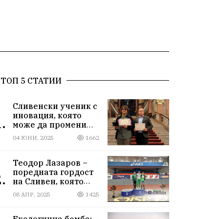
ТОП 5 СТАТИИ
Сливенски ученик с
иновация, която
.
може да промени
света!
04 ЮНИ, 2025
1662
Теодор Лазаров –
поредната гордост
.
на Сливен, която
лети към бъдещето
08 АПР, 2025
1425
Екологична бомба: