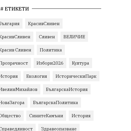
# ЕТИКЕТИ
България
КрасивСливен
КрасивСливен
Сливен
ВЕЛИЧИЕ
Красив Сливен
Политика
Прозрачност
Избори2026
Култура
История
Екология
ИсторическиПарк
ИвелинМихайлов
БългарскаИстория
НоваЗагора
БългарскаПолитика
Общество
СинитеКамъни
История
Справедливост
Здравеопазване