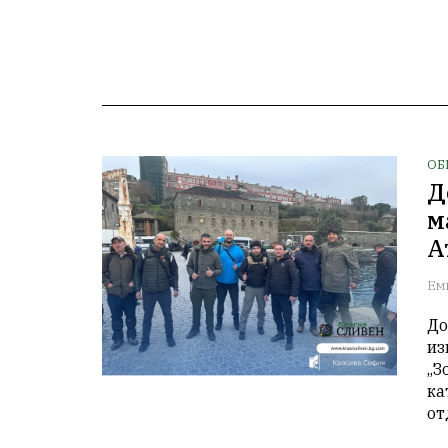
ОБ
Д
м
А
Ем
До
из
„З
ка
от