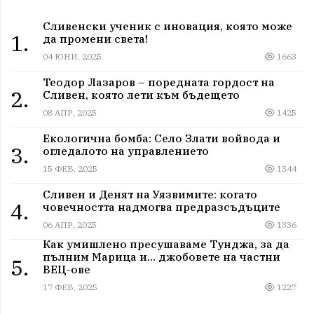
Сливенски ученик с иновация, която може
1.
да промени света!
04 ЮНИ, 2025
1663
Теодор Лазаров – поредната гордост на
2.
Сливен, която лети към бъдещето
08 АПР, 2025
1425
Екологична бомба: Село Злати войвода и
3.
огледалото на управлението
15 ФЕВ, 2025
1344
Сливен и Денят на Уязвимите: когато
4.
човечността надмогва предразсъдъците
06 АПР, 2025
1336
Как умишлено пресушаваме Тунджа, за да
пълним Марица и… джобовете на частни
5.
ВЕЦ-ове
17 ФЕВ, 2025
1227