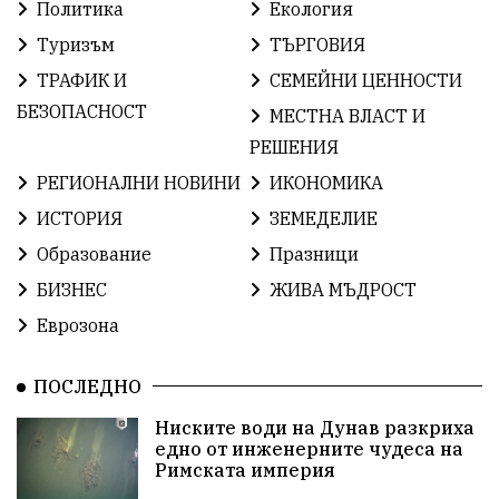
ОбщественИнтерес
земеделие
Политика
Екология
Туризъм
ТЪРГОВИЯ
ИсторияНаБългария
Иновации
САЩ
ТРАФИК И
СЕМЕЙНИ ЦЕННОСТИ
БългарскаГордост
Археология
Твърдица
БЕЗОПАСНОСТ
МЕСТНА ВЛАСТ И
РЕШЕНИЯ
ОбщинаСливен
Легенда
Право
РЕГИОНАЛНИ НОВИНИ
ИКОНОМИКА
ЕвропейскиСъюз
Хасково
ВиКСливен
ИСТОРИЯ
ЗЕМЕДЕЛИЕ
Образование
Празници
ОтровнатаЯбълка
ЦветомирПетков
БИЗНЕС
ЖИВА МЪДРОСТ
Правосъдие
СелинКларънс
България2025
Еврозона
ПътнаБезопасност
АктивниГраждани
ПОСЛЕДНО
МузейСливен
НационалнаСигурност
Ниските води на Дунав разкриха
едно от инженерните чудеса на
ИкономикаНаСъпротивата
УрсулаФонДерЛайен
Римската империя