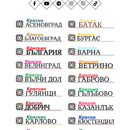
АндрейГюров
НационаленРекорд
Даулите
ГражданскаПозиция
ГражданскоУчастие
Отговорност
БългарскиДух
ОбщинскиСъвет
Полиграф
ДетекторНаЛъжата
МВР
ОбезпечителниМерки
МестнаВласт
Котел
СИК
Ружица
РайнаКнягиня
ВеселинОрешков
Шофьори
НационаленШампион
ОрлинОрлиновЕнчев
ВСС
СъдебнаРеформа
Шантаж
ПолитическиНатиск
ЗаплахаЗаАрест