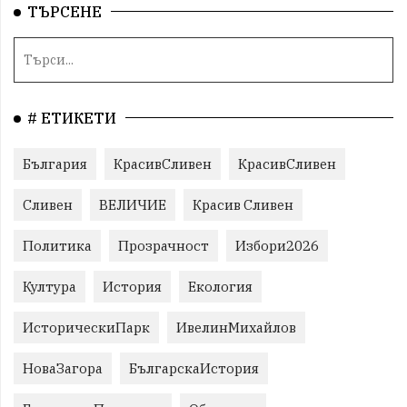
ТЪРСЕНЕ
# ЕТИКЕТИ
България
КрасивСливен
КрасивСливен
Сливен
ВЕЛИЧИЕ
Красив Сливен
Политика
Прозрачност
Избори2026
Култура
История
Екология
ИсторическиПарк
ИвелинМихайлов
НоваЗагора
БългарскаИстория