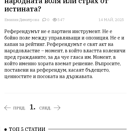
народната воля или страх от
истината?
Емилия Димитрова
0
547
14 МАЙ, 2025
Референдумът не е партиен инструмент. Не е 
бойно поле между управляващи и опозиция. Не е и 
капан за рейтинг. Референдумът е свят акт на 
народовластие – момент, в който властта коленичи 
пред гражданите, за да чуе гласа им. Момент, в 
който именно хората вземат решение. Въпросите, 
поставени на референдум, касаят бъдещето, 
ценностите и посоката на държавата.
1.
ПРЕД.
СЛЕД.
ТОП 5 СТАТИИ