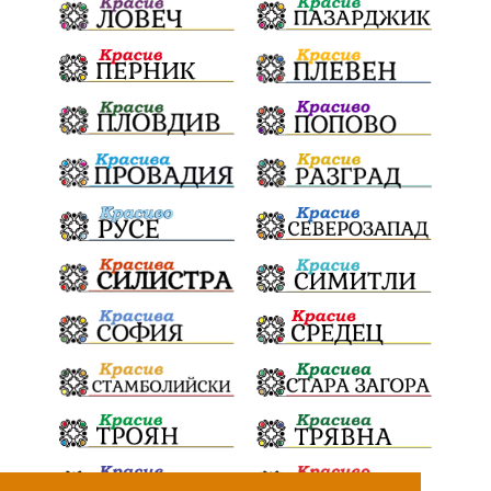
ПартияВеличие
ЕкатеринаДафовска
Тракия
ПТП
Сливен
КварталРечица
Данъци
ПътнаИнфраструктура
Асфалт
БрашноСтоименов
ИстинскиХляб
БългарскоКачество
Запис
ПолитическоЗадкулисие
Микродрон
КомарДрон
КитайскаТехнология
ВоенниТехнологии
Наркотици
Дрога
НелегалнаЛаборатория
Байрактаров
ПолицейскоНасилие
НовиИскър