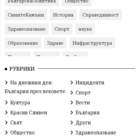
БългарскаПолитика
Общество
СинитеКамъни
История
Справедливост
Здравеопазване
Спорт
наука
Образование
Здраве
Инфраструктура
Пеевски
Протест
Свобода
РУБРИКИ
ИвелинМихайлов
ОбщинаСливен
Карандила
На днешния ден:
Инциденти
Празник
ГражданскоОбщество
България през вековете
Спорт
РадостинВасилев
ЛекаАтлетика
МЕЧ
Култура
Вести
Красив Сливен
България
ХристоИлиев
БългарскоЗемеделие
Ямбол
Свят
Други
КироБрейка
БългарскиСпорт
София
Общество
Здравеопазване