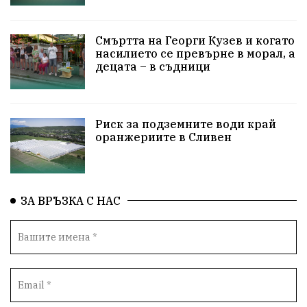
ПетърПетров
Деца
Обединение
Технологии
НародноСъбрание
Смъртта на Георги Кузев и когато
насилието се превърне в морал, а
децата – в съдници
ПравоваДържава
Варна
Родителство
Сигурност
Разследване
Великобритания
Риск за подземните води край
ПътнаБезопасност
Магнитски
Санкции
оранжериите в Сливен
ОколнаСреда
Надежда
Еврофондове
СоциалнаПолитика
Корупция
Безводие
ЗА ВРЪЗКА С НАС
Общност
ИсторическиПарк
ВоенноВреме
Космос
ВоднаКриза
Вода
Мир
Безопастност
Катастрофа
демокрация