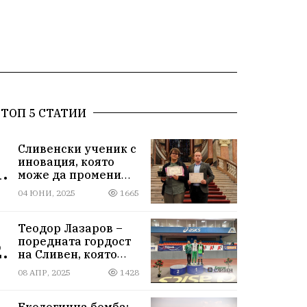
ТОП 5 СТАТИИ
Сливенски ученик с
иновация, която
.
може да промени
света!
04 ЮНИ, 2025
1665
Теодор Лазаров –
поредната гордост
.
на Сливен, която
лети към бъдещето
08 АПР, 2025
1428
Екологична бомба: