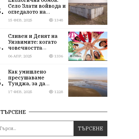
Село Злати войвода и
.
огледалото на
управлението
15 ФЕВ, 2025
1348
Сливен и Денят на
Уязвимите: когато
.
човечността
надмогва
06 АПР, 2025
1336
предразсъдъците
Как умишлено
пресушаваме
.
Тунджа, за да
пълним Марица и…
17 ФЕВ, 2025
1228
джобовете на частни
ВЕЦ-ове
ТЪРСЕНЕ