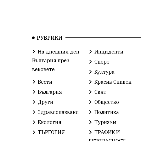
РУБРИКИ
На днешния ден:
Инциденти
България през
Спорт
вековете
Култура
Вести
Красив Сливен
България
Свят
Други
Общество
Здравеопазване
Политика
Екология
Туризъм
ТЪРГОВИЯ
ТРАФИК И
БЕЗОПАСНОСТ