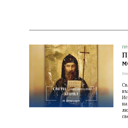
ПР
П
м
Ем
Св
въ
Ис
на
лю
св