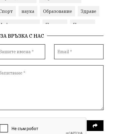
Спорт
наука
Образование
Здраве
Инфраструктура
Пеевски
Протест
ЗА ВРЪЗКА С НАС
Свобода
ИвелинМихайлов
ОбщинаСливен
Карандила
Празник
ГражданскоОбщество
РадостинВасилев
ЛекаАтлетика
МЕЧ
ХристоИлиев
БългарскоЗемеделие
Ямбол
КироБрейка
БългарскиСпорт
София
ОбщественИнтерес
земеделие
ИсторияНаБългария
Иновации
САЩ