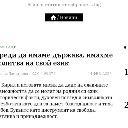
Всички статии от избрания #tag
/
Новини
АЗНИЦИ
реди да имаме държава, имахме
олитва на свой език
1
илия Димитрова
0
278
14 ФЕВ, 2026
. Кирил и неговата мисия да даде на славяните 
зможността да се молят на родния си език. 
торически факти, духовен поглед и символиката 
2
 съботата като ден за памет, благодарност и тиха 
бов. Буквите като инструмент на свобода, 
етлина и принадлежност.