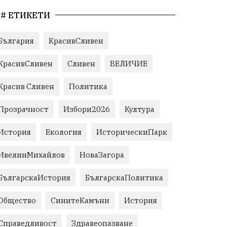
# ЕТИКЕТИ
България
КрасивСливен
КрасивСливен
Сливен
ВЕЛИЧИЕ
Красив Сливен
Политика
Прозрачност
Избори2026
Култура
История
Екология
ИсторическиПарк
ИвелинМихайлов
НоваЗагора
БългарскаИстория
БългарскаПолитика
Общество
СинитеКамъни
История
Справедливост
Здравеопазване