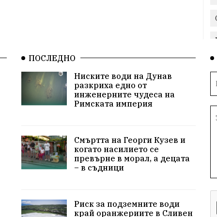
ПОСЛЕДНО
Ниските води на Дунав
разкриха едно от
инженерните чудеса на
Римската империя
Смъртта на Георги Кузев и
когато насилието се
превърне в морал, а децата
– в съдници
Риск за подземните води
край оранжериите в Сливен