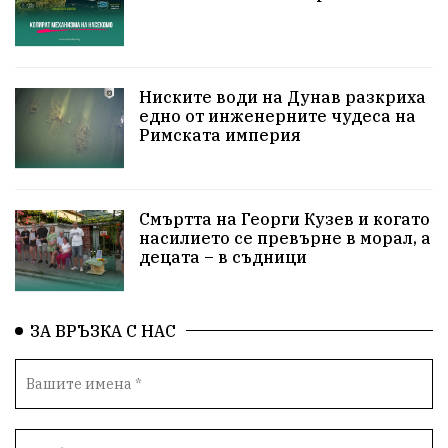
Технологии
НародноСъбрание
ПравоваДържава
Варна
Родителство
Ниските води на Дунав разкриха
едно от инженерните чудеса на
Римската империя
Сигурност
Разследване
Великобритания
ПътнаБезопасност
Магнитски
Санкции
Смъртта на Георги Кузев и когато
ОколнаСреда
Надежда
Еврофондове
насилието се превърне в морал, а
децата – в съдници
СоциалнаПолитика
Корупция
Безводие
Общност
ИсторическиПарк
ВоенноВреме
ЗА ВРЪЗКА С НАС
Космос
ВоднаКриза
Вода
Мир
Безопастност
Катастрофа
демокрация