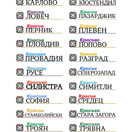
ПартияВеличие
ЕкатеринаДафовска
Тракия
ПТП
Сливен
КварталРечица
Данъци
ПътнаИнфраструктура
Асфалт
БрашноСтоименов
ИстинскиХляб
БългарскоКачество
Запис
ПолитическоЗадкулисие
Микродрон
КомарДрон
КитайскаТехнология
ВоенниТехнологии
Наркотици
Дрога
НелегалнаЛаборатория
Байрактаров
ПолицейскоНасилие
НовиИскър