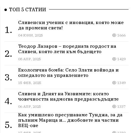
ТОП 5 СТАТИИ
Сливенски ученик с иновация, която може
1.
да промени света!
04 ЮНИ, 2025
1666
Теодор Лазаров – поредната гордост на
2.
Сливен, която лети към бъдещето
08 АПР, 2025
1429
Екологична бомба: Село Злати войвода и
3.
огледалото на управлението
15 ФЕВ, 2025
1349
Сливен и Денят на Уязвимите: когато
4.
човечността надмогва предразсъдъците
06 АПР, 2025
1337
Как умишлено пресушаваме Тунджа, за да
пълним Марица и… джобовете на частни
5.
ВЕЦ-ове
17 ФЕВ, 2025
1230