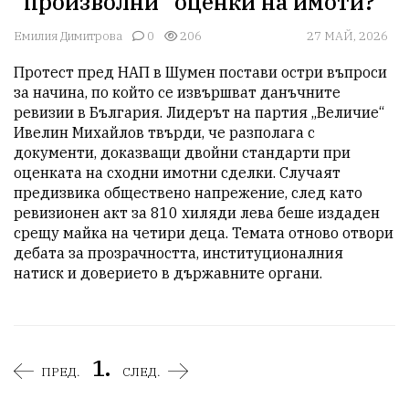
"произволни" оценки на имоти?
Емилия Димитрова
0
206
27 МАЙ, 2026
Протест пред НАП в Шумен постави остри въпроси 
за начина, по който се извършват данъчните 
ревизии в България. Лидерът на партия „Величие“ 
Ивелин Михайлов твърди, че разполага с 
документи, доказващи двойни стандарти при 
оценката на сходни имотни сделки. Случаят 
предизвика обществено напрежение, след като 
ревизионен акт за 810 хиляди лева беше издаден 
срещу майка на четири деца. Темата отново отвори 
дебата за прозрачността, институционалния 
натиск и доверието в държавните органи.
1.
ПРЕД.
СЛЕД.