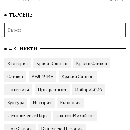
ТЪРСЕНЕ
# ЕТИКЕТИ
България
КрасивСливен
КрасивСливен
Сливен
ВЕЛИЧИЕ
Красив Сливен
Политика
Прозрачност
Избори2026
Култура
История
Екология
ИсторическиПарк
ИвелинМихайлов
НоваЗагора
БългарскаИстория