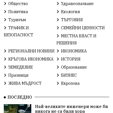
Общество
Здравеопазване
ИсторияНаБългария
Иновации
САЩ
Политика
Екология
Туризъм
ТЪРГОВИЯ
БългарскаГордост
Археология
Твърдица
ТРАФИК И
СЕМЕЙНИ ЦЕННОСТИ
ОбщинаСливен
Легенда
Право
БЕЗОПАСНОСТ
МЕСТНА ВЛАСТ И
РЕШЕНИЯ
ЕвропейскиСъюз
Хасково
ВиКСливен
РЕГИОНАЛНИ НОВИНИ
ИКОНОМИКА
ОтровнатаЯбълка
ЦветомирПетков
КРЪГОВА ИКОНОМИКА
ИСТОРИЯ
ЗЕМЕДЕЛИЕ
Образование
Правосъдие
СелинКларънс
България2025
Празници
БИЗНЕС
ПътнаБезопасност
АктивниГраждани
ЖИВА МЪДРОСТ
Еврозона
МузейСливен
НационалнаСигурност
ПОСЛЕДНО
ИкономикаНаСъпротивата
УрсулаФонДерЛайен
Най-великите инженери може би
никога не са били хора
ПетърПетров
Деца
Обединение