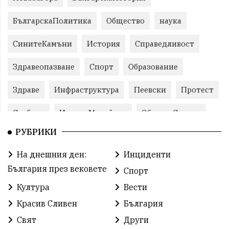
БългарскаПолитика
Общество
наука
СинитеКамъни
История
Справедливост
Здравеопазване
Спорт
Образование
Здраве
Инфраструктура
Пеевски
Протест
Свобода
ИвелинМихайлов
ОбщинаСливен
РУБРИКИ
Карандила
Празник
ГражданскоОбщество
На днешния ден:
Инциденти
РадостинВасилев
ЛекаАтлетика
МЕЧ
България през вековете
Спорт
ХристоИлиев
БългарскоЗемеделие
Ямбол
Култура
Вести
Красив Сливен
България
КироБрейка
БългарскиСпорт
София
Свят
Други
ОбщественИнтерес
земеделие