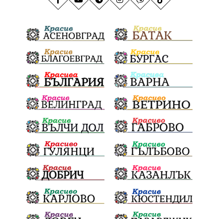
НационаленРекорд
Даулите
Пловдив
БългарскиДух
ГражданскаПозиция
ГражданскоУчастие
Отговорност
ОбщинскиСъвет
ОбезпечителниМерки
МВР
МестнаВласт
Котел
СИК
Ружица
РайнаКнягиня
ВеселинОрешков
Полиграф
ДетекторНаЛъжата
Шофьори
НационаленШампион
ОрлинОрлиновЕнчев
ВСС
СъдебнаРеформа
Шантаж
ПолитическиНатиск
ЗаплахаЗаАрест