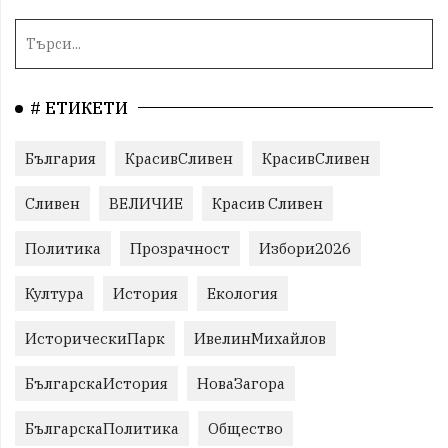
# ЕТИКЕТИ
България
КрасивСливен
КрасивСливен
Сливен
ВЕЛИЧИЕ
Красив Сливен
Политика
Прозрачност
Избори2026
Култура
История
Екология
ИсторическиПарк
ИвелинМихайлов
БългарскаИстория
НоваЗагора
БългарскаПолитика
Общество