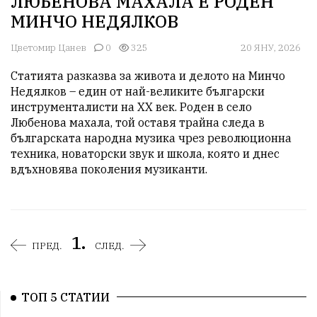
ЛЮБЕНОВА МАХАЛА Е РОДЕН
МИНЧО НЕДЯЛКОВ
Цветомир Цанев
0
325
20 ЯНУ, 2026
Статията разказва за живота и делото на Минчо 
Недялков – един от най-великите български 
инструменталисти на ХХ век. Роден в село 
Любенова махала, той оставя трайна следа в 
българската народна музика чрез революционна 
техника, новаторски звук и школа, която и днес 
вдъхновява поколения музиканти.
1.
ПРЕД.
СЛЕД.
ТОП 5 СТАТИИ