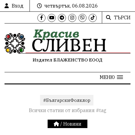
Вход
четвъртък, 06.08.2026
ТЪРСИ
Издател БЛАЖЕНСТВО ЕООД
МЕНЮ
#БългарскиФолклор
Всички статии от избрания #tag
/
Новини