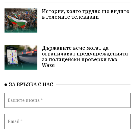
НародноСъбрание
Варна
Родителство
История, която трудно ще видите
в големите телевизии
Сигурност
Разследване
Магнитски
Санкции
ПътнаБезопасност
Държавите вече могат да
ПътнаБезопасност
Великобритания
ограничават предупрежденията
за полицейски проверки във
ОколнаСреда
Надежда
Еврофондове
Waze
СоциалнаПолитика
Корупция
Общност
ЗА ВРЪЗКА С НАС
ИсторическиПарк
Деца
Археология
Безводие
ВоенноВреме
Космос
ВоднаКриза
Вода
Мир
Безопастност
Катастрофа
демокрация
БъдещевБългария