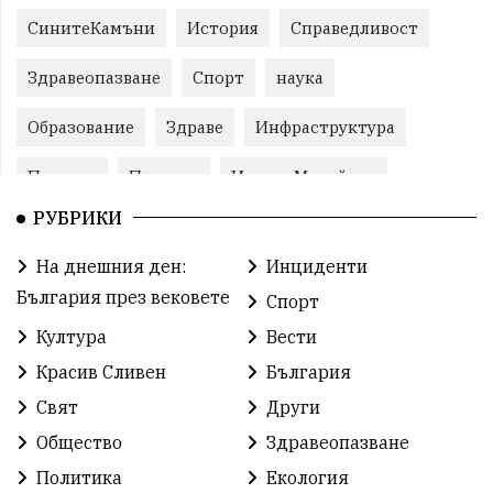
СинитеКамъни
История
Справедливост
Здравеопазване
Спорт
наука
Образование
Здраве
Инфраструктура
Пеевски
Протест
ИвелинМихайлов
РУБРИКИ
Свобода
ОбщинаСливен
Карандила
На днешния ден:
Инциденти
Празник
РадостинВасилев
ЛекаАтлетика
България през вековете
Спорт
МЕЧ
ХристоИлиев
БългарскоЗемеделие
Култура
Вести
Красив Сливен
България
Ямбол
КироБрейка
БългарскиСпорт
Свят
Други
София
ГражданскоОбщество
Общество
Здравеопазване
ОбщественИнтерес
земеделие
Политика
Екология