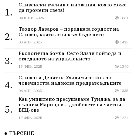
Сливенски ученик с иновация, която може
1.
да промени света!
04 ЮНИ, 2025
1661
Теодор Лазаров – поредната гордост на
2.
Сливен, която лети към бъдещето
08 АПР, 2025
1425
Екологична бомба: Село Злати войвода и
3.
огледалото на управлението
15 ФЕВ, 2025
1340
Сливен и Денят на Уязвимите: когато
4.
човечността надмогва предразсъдъците
06 АПР, 2025
1335
Как умишлено пресушаваме Тунджа, за да
пълним Марица и… джобовете на частни
5.
ВЕЦ-ове
17 ФЕВ, 2025
1224
ТЪРСЕНЕ