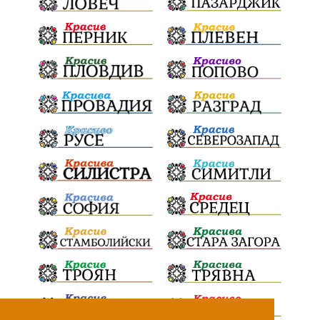
ПартияВеличие
ЕкатеринаДафовска
Тракия
ПТП
Сливен
КварталРечица
Данъци
ПътнаИнфраструктура
Асфалт
БрашноСтоименов
ИстинскиХляб
БългарскоКачество
Запис
ПолитическоЗадкулисие
Микродрон
КомарДрон
КитайскаТехнология
ВоенниТехнологии
Наркотици
Дрога
НелегалнаЛаборатория
Байрактаров
ПолицейскоНасилие
НовиИскър