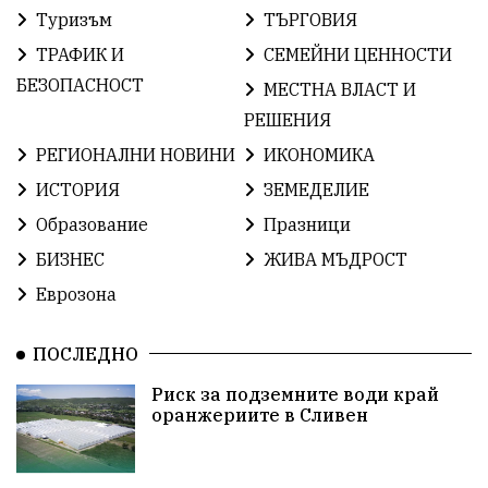
Туризъм
ТЪРГОВИЯ
ИсторияНаБългария
Иновации
САЩ
ТРАФИК И
СЕМЕЙНИ ЦЕННОСТИ
БългарскаГордост
Твърдица
ОбщинаСливен
БЕЗОПАСНОСТ
МЕСТНА ВЛАСТ И
РЕШЕНИЯ
Легенда
ЕвропейскиСъюз
Право
Хасково
РЕГИОНАЛНИ НОВИНИ
ИКОНОМИКА
ВиКСливен
ОтровнатаЯбълка
ИСТОРИЯ
ЗЕМЕДЕЛИЕ
Образование
Празници
ЦветомирПетков
Правосъдие
СелинКларънс
БИЗНЕС
ЖИВА МЪДРОСТ
България2025
МузейСливен
Еврозона
НационалнаСигурност
ПОСЛЕДНО
ИкономикаНаСъпротивата
Контрол
Риск за подземните води край
оранжериите в Сливен
УрсулаФонДерЛайен
Обединение
ПетърПетров
ПравоваДържава
Технологии