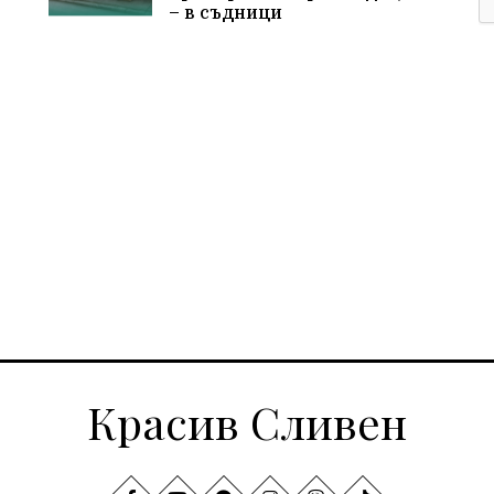
– в съдници
Красив Сливен