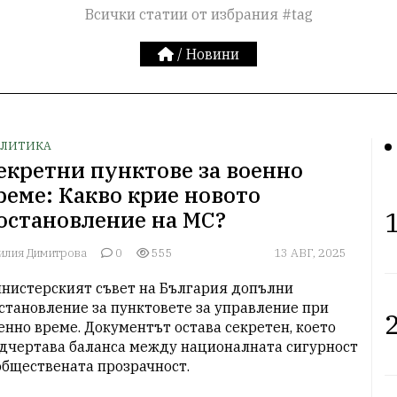
Всички статии от избрания #tag
/
Новини
ЛИТИКА
екретни пунктове за военно
реме: Какво крие новото
1
остановление на МС?
илия Димитрова
0
555
13 АВГ, 2025
нистерският съвет на България допълни 
становление за пунктовете за управление при 
2
енно време. Документът остава секретен, което 
дчертава баланса между националната сигурност 
обществената прозрачност.