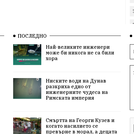
ПОСЛЕДНО
Най-великите инженери
може би никога не са били
хора
Ниските води на Дунав
разкриха едно от
инженерните чудеса на
Римската империя
Смъртта на Георги Кузев и
когато насилието се
превърне в морал, а децата