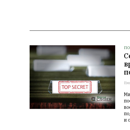
ПО
С
в
п
Ем
Ми
по
во
по
и 