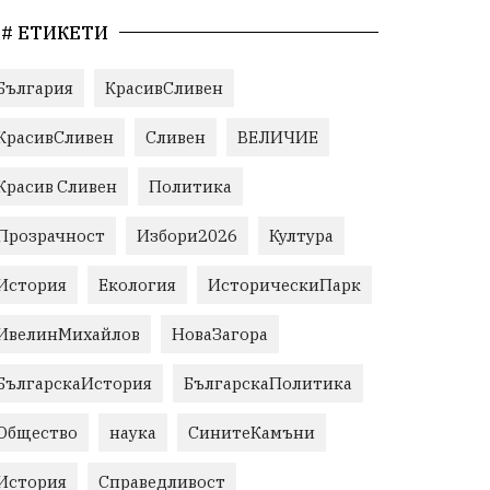
# ЕТИКЕТИ
България
КрасивСливен
КрасивСливен
Сливен
ВЕЛИЧИЕ
Красив Сливен
Политика
Прозрачност
Избори2026
Култура
История
Екология
ИсторическиПарк
ИвелинМихайлов
НоваЗагора
БългарскаИстория
БългарскаПолитика
Общество
наука
СинитеКамъни
История
Справедливост