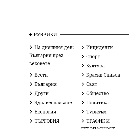
РУБРИКИ
На днешния ден:
Инциденти
България през
Спорт
вековете
Култура
Вести
Красив Сливен
България
Свят
Други
Общество
Здравеопазване
Политика
Екология
Туризъм
ТЪРГОВИЯ
ТРАФИК И
БЕЗОПАСНОСТ