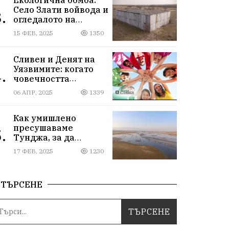
Село Злати войвода и
.
огледалото на
управлението
15 ФЕВ, 2025
1350
Сливен и Денят на
Уязвимите: когато
.
човечността
надмогва
06 АПР, 2025
1339
предразсъдъците
Как умишлено
пресушаваме
.
Тунджа, за да
пълним Марица и…
17 ФЕВ, 2025
1230
джобовете на частни
ВЕЦ-ове
ТЪРСЕНЕ