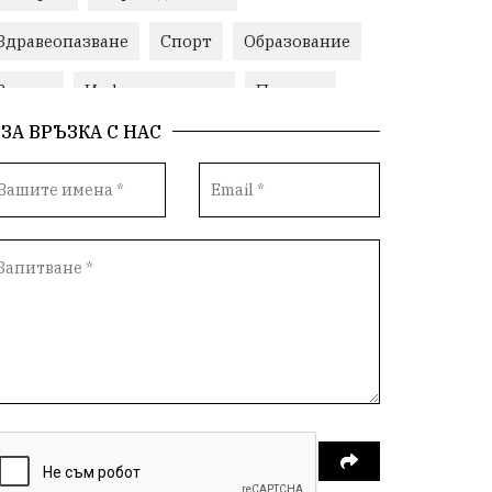
Здравеопазване
Спорт
Образование
Здраве
Инфраструктура
Пеевски
ЗА ВРЪЗКА С НАС
Протест
Свобода
ИвелинМихайлов
ОбщинаСливен
Карандила
Празник
ГражданскоОбщество
РадостинВасилев
ЛекаАтлетика
МЕЧ
ХристоИлиев
БългарскоЗемеделие
Ямбол
КироБрейка
БългарскиСпорт
София
ОбщественИнтерес
земеделие
ИсторияНаБългария
Иновации
САЩ