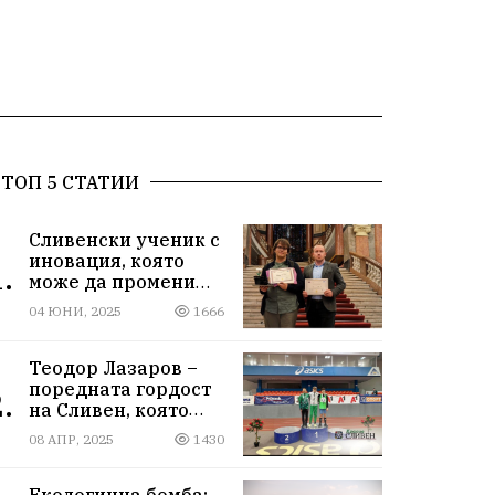
ТОП 5 СТАТИИ
Сливенски ученик с
иновация, която
.
може да промени
света!
04 ЮНИ, 2025
1666
Теодор Лазаров –
поредната гордост
.
на Сливен, която
лети към бъдещето
08 АПР, 2025
1430
Екологична бомба: