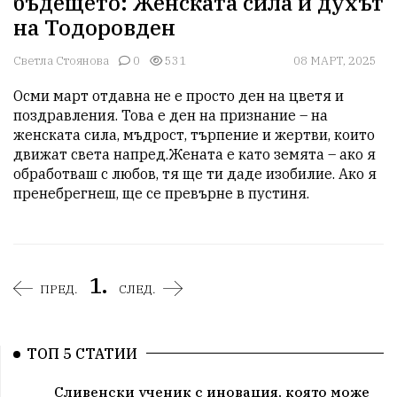
бъдещето: Женската сила и духът
на Тодоровден
Светла Стоянова
0
531
08 МАРТ, 2025
Осми март отдавна не е просто ден на цветя и 
поздравления. Това е ден на признание – на 
женската сила, мъдрост, търпение и жертви, които 
движат света напред.Жената е като земята – ако я 
обработваш с любов, тя ще ти даде изобилие. Ако я 
пренебрегнеш, ще се превърне в пустиня.
1.
ПРЕД.
СЛЕД.
ТОП 5 СТАТИИ
Сливенски ученик с иновация, която може