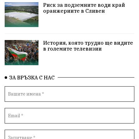
НародноСъбрание
Варна
Родителство
Риск за подземните води край
оранжериите в Сливен
Сигурност
Разследване
Магнитски
Санкции
ПътнаБезопасност
История, която трудно ще видите
ПътнаБезопасност
Великобритания
в големите телевизии
ОколнаСреда
Надежда
Еврофондове
СоциалнаПолитика
Корупция
Общност
ЗА ВРЪЗКА С НАС
ИсторическиПарк
Деца
Археология
Безводие
ВоенноВреме
Космос
ВоднаКриза
Вода
Мир
Безопастност
Катастрофа
демокрация
БъдещевБългария