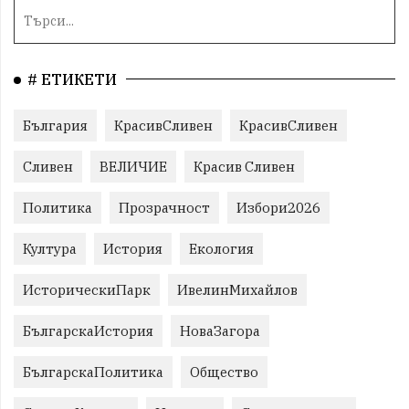
# ЕТИКЕТИ
България
КрасивСливен
КрасивСливен
Сливен
ВЕЛИЧИЕ
Красив Сливен
Политика
Прозрачност
Избори2026
Култура
История
Екология
ИсторическиПарк
ИвелинМихайлов
БългарскаИстория
НоваЗагора
БългарскаПолитика
Общество