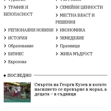
ИсторияНаБългария
Иновации
САЩ
ТРАФИК И
СЕМЕЙНИ ЦЕННОСТИ
БългарскаГордост
Твърдица
ОбщинаСливен
БЕЗОПАСНОСТ
МЕСТНА ВЛАСТ И
РЕШЕНИЯ
Легенда
ЕвропейскиСъюз
Право
Хасково
РЕГИОНАЛНИ НОВИНИ
ИКОНОМИКА
ВиКСливен
ОтровнатаЯбълка
ИСТОРИЯ
ЗЕМЕДЕЛИЕ
Образование
Празници
ЦветомирПетков
Правосъдие
СелинКларънс
БИЗНЕС
ЖИВА МЪДРОСТ
България2025
МузейСливен
Еврозона
НационалнаСигурност
ПОСЛЕДНО
ИкономикаНаСъпротивата
Контрол
Смъртта на Георги Кузев и когато
насилието се превърне в морал, а
УрсулаФонДерЛайен
Обединение
децата – в съдници
ПетърПетров
ПравоваДържава
Технологии