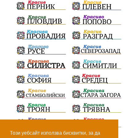
100Метра
Атина
Живи свидетели на историята
БрашноСтоименов
ИстинскиХляб
БългарскоКачество
ПътнаИнфраструктура
Асфалт
ВСС
СъдебнаРеформа
Шантаж
ПолитическиНатиск
ЗаплахаЗаАрест
ПартияВеличие
Запис
ПолитическоЗадкулисие
Микродрон
КомарДрон
КитайскаТехнология
ВоенниТехнологии
Наркотици
Дрога
Този уебсайт използва бисквитки, за да