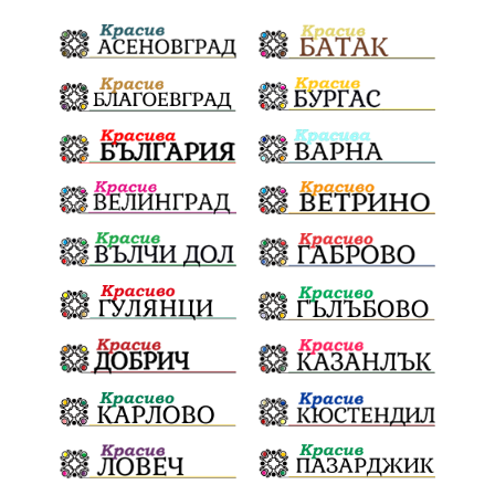
Тодоровден
ВеликиятПост
Даулите
Пловдив
БългарскиДух
ГражданскаПозиция
ГражданскоУчастие
Отговорност
ОбщинскиСъвет
Полиграф
ДетекторНаЛъжата
МВР
ОбезпечителниМерки
МестнаВласт
Котел
СИК
Ружица
РайнаКнягиня
ВеселинОрешков
Шофьори
НационаленШампион
ОрлинОрлиновЕнчев
ЕкатеринаДафовска
Тракия
ПТП