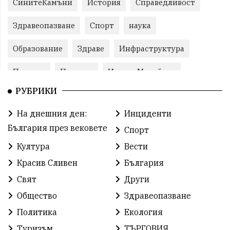
СинитеКамъни
История
Справедливост
Здравеопазване
Спорт
наука
Образование
Здраве
Инфраструктура
Пеевски
Протест
ИвелинМихайлов
РУБРИКИ
Свобода
ОбщинаСливен
Карандила
На днешния ден:
Инциденти
Празник
ГражданскоОбщество
България през вековете
Спорт
РадостинВасилев
ЛекаАтлетика
МЕЧ
Култура
Вести
Красив Сливен
България
ХристоИлиев
БългарскоЗемеделие
Ямбол
Свят
Други
КироБрейка
БългарскиСпорт
София
Общество
Здравеопазване
ОбщественИнтерес
земеделие
Политика
Екология
Туризъм
ТЪРГОВИЯ