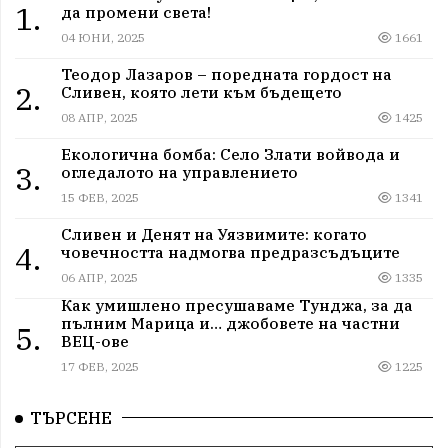
1.
да промени света!
04 ЮНИ, 2025
1661
Теодор Лазаров – поредната гордост на
2.
Сливен, която лети към бъдещето
08 АПР, 2025
1425
Екологична бомба: Село Злати войвода и
3.
огледалото на управлението
15 ФЕВ, 2025
1341
Сливен и Денят на Уязвимите: когато
4.
човечността надмогва предразсъдъците
06 АПР, 2025
1335
Как умишлено пресушаваме Тунджа, за да
пълним Марица и… джобовете на частни
5.
ВЕЦ-ове
17 ФЕВ, 2025
1225
ТЪРСЕНЕ