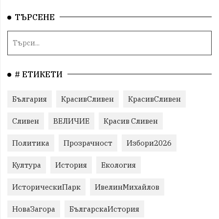
ТЪРСЕНЕ
# ЕТИКЕТИ
България
КрасивСливен
КрасивСливен
Сливен
ВЕЛИЧИЕ
Красив Сливен
Политика
Прозрачност
Избори2026
Култура
История
Екология
ИсторическиПарк
ИвелинМихайлов
НоваЗагора
БългарскаИстория