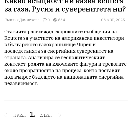
Какво всъщност ни казва Reuters
за газа, Русия и суверенитета ни?
Емилия Димитрова
0
634
08 АВГ, 2025
Статията разглежда скорошните съобщения на 
Reuters за участието на американски инвеститори 
в българското газохранилище Чирен и 
последствията за енергийния суверенитет на 
страната. Анализира се геополитическият 
контекст, ролята на ключовите фигури и тревогите 
около прозрачността на процеса, които поставят 
под въпрос бъдещето на националната енергийна 
независимост.
1.
ПРЕД.
СЛЕД.