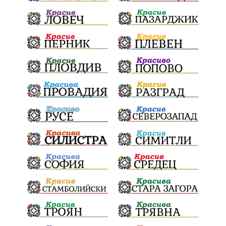
ПартияВеличие
ЕкатеринаДафовска
Тракия
ПТП
Сливен
КварталРечица
Данъци
ПътнаИнфраструктура
Асфалт
БрашноСтоименов
ИстинскиХляб
БългарскоКачество
Запис
ПолитическоЗадкулисие
Микродрон
КомарДрон
КитайскаТехнология
ВоенниТехнологии
Наркотици
Дрога
НелегалнаЛаборатория
Байрактаров
ПолицейскоНасилие
НовиИскър