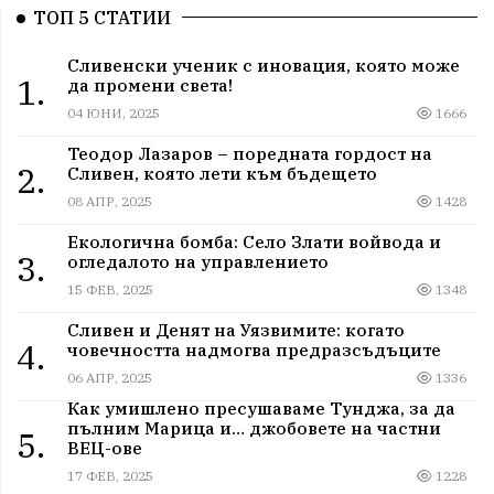
ТОП 5 СТАТИИ
Сливенски ученик с иновация, която може
1.
да промени света!
04 ЮНИ, 2025
1666
Теодор Лазаров – поредната гордост на
2.
Сливен, която лети към бъдещето
08 АПР, 2025
1428
Екологична бомба: Село Злати войвода и
3.
огледалото на управлението
15 ФЕВ, 2025
1348
Сливен и Денят на Уязвимите: когато
4.
човечността надмогва предразсъдъците
06 АПР, 2025
1336
Как умишлено пресушаваме Тунджа, за да
пълним Марица и… джобовете на частни
5.
ВЕЦ-ове
17 ФЕВ, 2025
1228