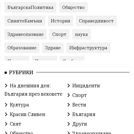
БългарскаПолитика
Общество
СинитеКамъни
История
Справедливост
Здравеопазване
Спорт
наука
Образование
Здраве
Инфраструктура
Пеевски
Протест
Свобода
РУБРИКИ
ИвелинМихайлов
ОбщинаСливен
Карандила
На днешния ден:
Инциденти
Празник
ГражданскоОбщество
България през вековете
Спорт
РадостинВасилев
ЛекаАтлетика
МЕЧ
Култура
Вести
Красив Сливен
България
ХристоИлиев
БългарскоЗемеделие
Ямбол
Свят
Други
КироБрейка
БългарскиСпорт
София
Общество
Здравеопазване