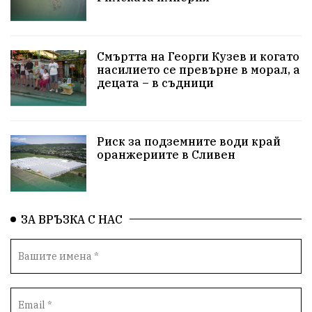
ПетърПетров
Деца
Обединение
Технологии
НародноСъбрание
Смъртта на Георги Кузев и когато
насилието се превърне в морал, а
децата – в съдници
ПравоваДържава
Варна
Родителство
Сигурност
Разследване
Великобритания
Риск за подземните води край
ПътнаБезопасност
Магнитски
Санкции
оранжериите в Сливен
ОколнаСреда
Надежда
Еврофондове
СоциалнаПолитика
Корупция
Безводие
ЗА ВРЪЗКА С НАС
Общност
ИсторическиПарк
ВоенноВреме
Космос
ВоднаКриза
Вода
Мир
Безопастност
Катастрофа
демокрация