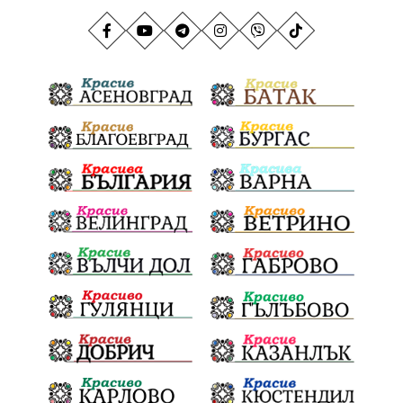
АндрейГюров
НационаленРекорд
Даулите
ГражданскаПозиция
ГражданскоУчастие
Отговорност
БългарскиДух
ОбщинскиСъвет
Полиграф
ДетекторНаЛъжата
МВР
ОбезпечителниМерки
МестнаВласт
Котел
СИК
Ружица
РайнаКнягиня
ВеселинОрешков
Шофьори
НационаленШампион
ОрлинОрлиновЕнчев
ВСС
СъдебнаРеформа
Шантаж
ПолитическиНатиск
ЗаплахаЗаАрест