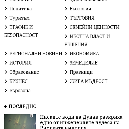
ОбщественИнтерес
земеделие
Политика
Екология
Туризъм
ТЪРГОВИЯ
ИсторияНаБългария
Иновации
САЩ
ТРАФИК И
СЕМЕЙНИ ЦЕННОСТИ
БългарскаГордост
Археология
Твърдица
БЕЗОПАСНОСТ
МЕСТНА ВЛАСТ И
РЕШЕНИЯ
ОбщинаСливен
Легенда
Право
РЕГИОНАЛНИ НОВИНИ
ИКОНОМИКА
ЕвропейскиСъюз
Хасково
ВиКСливен
ИСТОРИЯ
ЗЕМЕДЕЛИЕ
Образование
Празници
ОтровнатаЯбълка
ЦветомирПетков
БИЗНЕС
ЖИВА МЪДРОСТ
Правосъдие
СелинКларънс
България2025
Еврозона
ПътнаБезопасност
АктивниГраждани
ПОСЛЕДНО
МузейСливен
НационалнаСигурност
Ниските води на Дунав разкриха
едно от инженерните чудеса на
ИкономикаНаСъпротивата
УрсулаФонДерЛайен
Римската империя