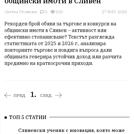
общински имоти в Сливен
Светла Стоянова
0
292
27 ЯНУ, 2026
Рекорден брой обяви за търгове и конкурси на 
общински имоти в Сливен – активност или 
ефективно стопанисване? Текстът разглежда 
статистиката от 2025 и 2026 г., анализира 
повторните търгове и повдига въпроса дали 
общината генерира устойчив доход или разчита 
предимно на краткосрочни приходи.
1.
ПРЕД.
СЛЕД.
ТОП 5 СТАТИИ
Сливенски ученик с иновация, която може