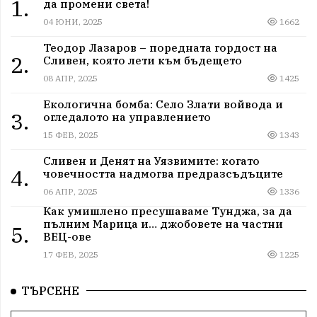
1.
да промени света!
04 ЮНИ, 2025
1662
Теодор Лазаров – поредната гордост на
2.
Сливен, която лети към бъдещето
08 АПР, 2025
1425
Екологична бомба: Село Злати войвода и
3.
огледалото на управлението
15 ФЕВ, 2025
1343
Сливен и Денят на Уязвимите: когато
4.
човечността надмогва предразсъдъците
06 АПР, 2025
1336
Как умишлено пресушаваме Тунджа, за да
пълним Марица и… джобовете на частни
5.
ВЕЦ-ове
17 ФЕВ, 2025
1225
ТЪРСЕНЕ