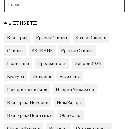
# ЕТИКЕТИ
България
КрасивСливен
КрасивСливен
Сливен
ВЕЛИЧИЕ
Красив Сливен
Политика
Прозрачност
Избори2026
Култура
История
Екология
ИсторическиПарк
ИвелинМихайлов
БългарскаИстория
НоваЗагора
БългарскаПолитика
Общество
СинитеКамъни
История
Справедливост