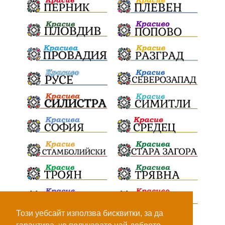
100Метра
Атина
Живи свидетели на историята
БрашноСтоименов
ИстинскиХляб
БългарскоКачество
ПътнаИнфраструктура
Асфалт
ВСС
СъдебнаРеформа
Шантаж
ПолитическиНатиск
ЗаплахаЗаАрест
ПартияВеличие
Запис
ПолитическоЗадкулисие
Микродрон
КомарДрон
КитайскаТехнология
ВоенниТехнологии
Наркотици
Дрога
Този уебсайт използва бисквитки, за да