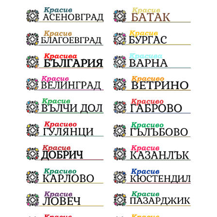
Тодоровден
ВеликиятПост
Даулите
Пловдив
БългарскиДух
ГражданскаПозиция
ГражданскоУчастие
Отговорност
ОбщинскиСъвет
Полиграф
ДетекторНаЛъжата
МВР
ОбезпечителниМерки
МестнаВласт
Котел
СИК
Ружица
РайнаКнягиня
ВеселинОрешков
Шофьори
НационаленШампион
ОрлинОрлиновЕнчев
ЕкатеринаДафовска
Тракия
ПТП