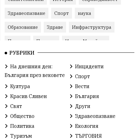
Здравеопазване
Спорт
наука
Образование
Здраве
Инфраструктура
Пеевски
Протест
ИвелинМихайлов
РУБРИКИ
Свобода
ОбщинаСливен
Карандила
На днешния ден:
Инциденти
Празник
ГражданскоОбщество
България през вековете
Спорт
РадостинВасилев
ЛекаАтлетика
МЕЧ
Култура
Вести
Красив Сливен
България
ХристоИлиев
БългарскоЗемеделие
Ямбол
Свят
Други
КироБрейка
БългарскиСпорт
София
Общество
Здравеопазване
ОбщественИнтерес
земеделие
Политика
Екология
Туризъм
ТЪРГОВИЯ
ИсторияНаБългария
Иновации
САЩ