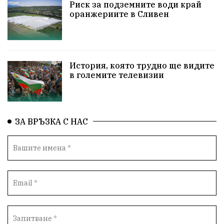
НародноСъбрание
Варна
Родителство
Риск за подземните води край
оранжериите в Сливен
Сигурност
Разследване
Магнитски
Санкции
ПътнаБезопасност
История, която трудно ще видите
ПътнаБезопасност
Великобритания
в големите телевизии
ОколнаСреда
Надежда
Еврофондове
СоциалнаПолитика
Корупция
Общност
ЗА ВРЪЗКА С НАС
ИсторическиПарк
Деца
Археология
Безводие
ВоенноВреме
Космос
ВоднаКриза
Вода
Мир
Безопастност
Катастрофа
демокрация
БъдещевБългария