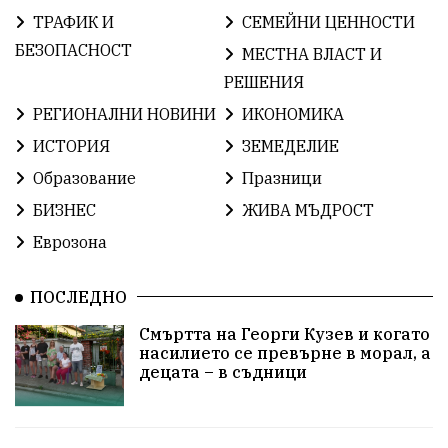
ТРАФИК И
СЕМЕЙНИ ЦЕННОСТИ
БългарскаГордост
Твърдица
ОбщинаСливен
БЕЗОПАСНОСТ
МЕСТНА ВЛАСТ И
РЕШЕНИЯ
Легенда
ЕвропейскиСъюз
Право
Хасково
РЕГИОНАЛНИ НОВИНИ
ИКОНОМИКА
ВиКСливен
ОтровнатаЯбълка
ИСТОРИЯ
ЗЕМЕДЕЛИЕ
Образование
Празници
ЦветомирПетков
Правосъдие
СелинКларънс
БИЗНЕС
ЖИВА МЪДРОСТ
България2025
МузейСливен
Еврозона
НационалнаСигурност
ПОСЛЕДНО
ИкономикаНаСъпротивата
Контрол
Смъртта на Георги Кузев и когато
насилието се превърне в морал, а
УрсулаФонДерЛайен
Обединение
децата – в съдници
ПетърПетров
ПравоваДържава
Технологии