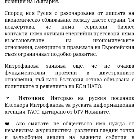
позиция на България.
Според нея Русия е разочарована от липсата на
икономическо сближаване между двете страни. Тя
подчертава, че няма сериозни бизнес
контакти, няма активни енергийни преговори, няма
възстановяване на икономическите
отношения, санкциите и правилата на Европейския
съюз ограничават подобно развитие.
Митрофанова заявява още, че не очаква
фундаментални промени в двустранните
отношения, тъй като България остава обвързана с
политиките и решенията на ЕС и НАТО.
📌
Източник:
Интервю на руския посланик
Елеонора Митрофанова за руската информационна
агенция ТАСС, цитирано от bTV Новините.
❤️ Ако смятате, че обществото има нужда от
независима журналистика, различни гледни точки
и задълбочен анализ на важните събития в