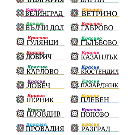
ОбезпечителниМерки
МестнаВласт
Котел
СИК
Ружица
РайнаКнягиня
ВеселинОрешков
Шофьори
НационаленШампион
ОрлинОрлиновЕнчев
ВСС
СъдебнаРеформа
Шантаж
ПолитическиНатиск
ЗаплахаЗаАрест
ПартияВеличие
ЕкатеринаДафовска
Тракия
ПТП
Сливен
КварталРечица
Данъци
ПътнаИнфраструктура
Асфалт
БрашноСтоименов
ИстинскиХляб