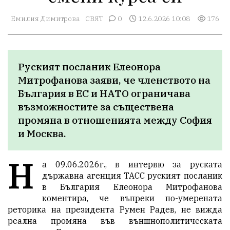
Емилия Димитрова
СВЯТ
0
12.6.2026 10:08
176
Руският посланик Елеонора 
Митрофанова заяви, че членството на 
България в ЕС и НАТО ограничава 
възможностите за съществена 
промяна в отношенията между София 
и Москва.
Н
а 09.06.2026г., в интервю за руската
държавна агенция
ТАСС
руският посланик
в България Елеонора Митрофанова
коментира, че въпреки по-умерената
реторика на президента Румен Радев, не вижда
реална промяна във външнополитическата