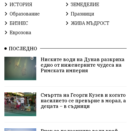
ЕвропейскиСъюз
Хасково
ВиКСливен
ИСТОРИЯ
ЗЕМЕДЕЛИЕ
Образование
Празници
ОтровнатаЯбълка
ЦветомирПетков
БИЗНЕС
ЖИВА МЪДРОСТ
Правосъдие
СелинКларънс
България2025
Еврозона
ПътнаБезопасност
АктивниГраждани
ПОСЛЕДНО
МузейСливен
НационалнаСигурност
Ниските води на Дунав разкриха
едно от инженерните чудеса на
ИкономикаНаСъпротивата
УрсулаФонДерЛайен
Римската империя
ПетърПетров
Деца
Обединение
Технологии
НародноСъбрание
Смъртта на Георги Кузев и когато
насилието се превърне в морал, а
децата – в съдници
ПравоваДържава
Варна
Родителство
Сигурност
Разследване
Великобритания
Риск за подземните води край