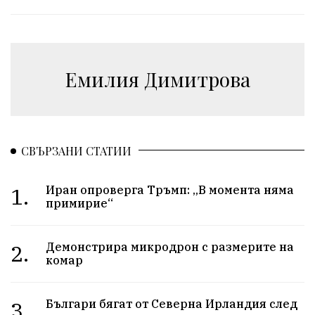
Емилия Димитрова
СВЪРЗАНИ СТАТИИ
1.
Иран опроверга Тръмп: „В момента няма
примирие“
2.
Демонстрира микродрон с размерите на
комар
3.
Българи бягат от Северна Ирландия след