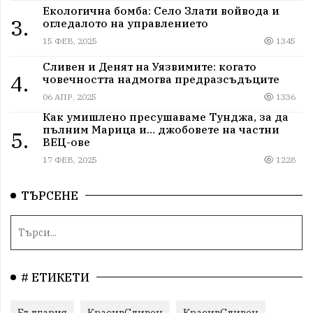
Екологична бомба: Село Злати войвода и
3.
огледалото на управлението
15 ФЕВ, 2025
1345
Сливен и Денят на Уязвимите: когато
4.
човечността надмогва предразсъдъците
06 АПР, 2025
1336
Как умишлено пресушаваме Тунджа, за да
пълним Марица и… джобовете на частни
5.
ВЕЦ-ове
17 ФЕВ, 2025
1228
ТЪРСЕНЕ
# ЕТИКЕТИ
България
КрасивСливен
КрасивСливен