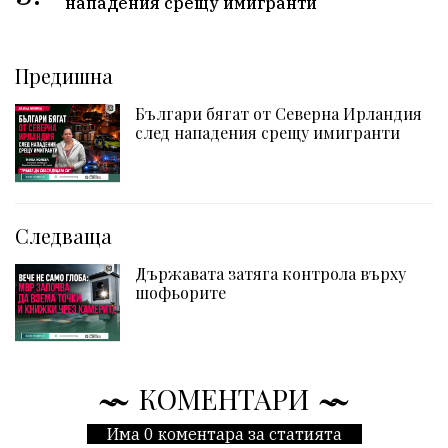
нападения срещу имигранти
Предишна
Българи бягат от Северна Ирландия
след нападения срещу имигранти
Следваща
Държавата затяга контрола върху
шофьорите
КОМЕНТАРИ
Има 0 коментара за статията