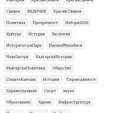
Сливен
ВЕЛИЧИЕ
Красив Сливен
Политика
Прозрачност
Избори2026
Култура
История
Екология
ИсторическиПарк
ИвелинМихайлов
НоваЗагора
БългарскаИстория
БългарскаПолитика
Общество
СинитеКамъни
История
Справедливост
Здравеопазване
Спорт
наука
Образование
Здраве
Инфраструктура