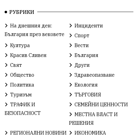
Пеевски
Протест
Свобода
РУБРИКИ
ИвелинМихайлов
ОбщинаСливен
Карандила
На днешния ден:
Инциденти
Празник
ГражданскоОбщество
България през вековете
Спорт
РадостинВасилев
ЛекаАтлетика
МЕЧ
Култура
Вести
Красив Сливен
България
ХристоИлиев
БългарскоЗемеделие
Ямбол
Свят
Други
КироБрейка
БългарскиСпорт
София
Общество
Здравеопазване
ОбщественИнтерес
земеделие
Политика
Екология
Туризъм
ТЪРГОВИЯ
ИсторияНаБългария
Иновации
САЩ
ТРАФИК И
СЕМЕЙНИ ЦЕННОСТИ
БългарскаГордост
Археология
Твърдица
БЕЗОПАСНОСТ
МЕСТНА ВЛАСТ И
РЕШЕНИЯ
ОбщинаСливен
Легенда
Право
РЕГИОНАЛНИ НОВИНИ
ИКОНОМИКА