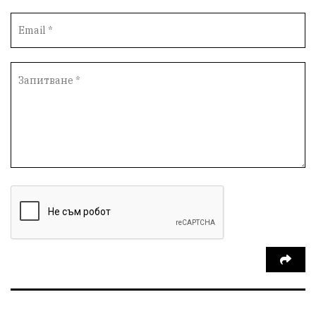
ДостойнаБългария
Медицина
Пожари
КултурноНаследство
истина
ПравоНаГлас
референдум
РИОСВ
ПрироденПарк
ГражданскиКонтрол
НЗОК
Туризъм
Контрол
АктивниГраждани
ЛекаАтлетика
СъдебнаСистема
БългарскиСпорт
Родолюбие
Възраждане
Избори2026
НСО
Пловдив
АндрейГюров
НационаленРекорд
СирниЗаговезни
БългарскаАтлетика
Тодоровден
ВеликиятПост