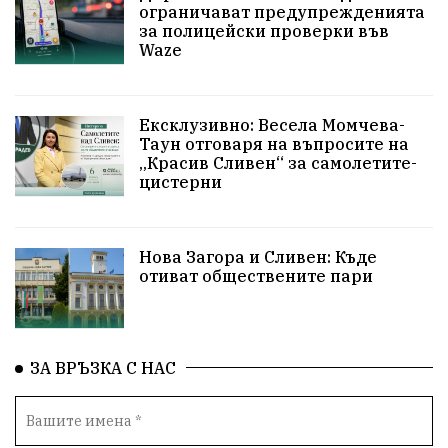
ограничават предупрежденията
Надежда
УрсулаФонДерЛайен
Обединение
за полицейски проверки във
Waze
ПетърПетров
ПравоваДържава
Технологии
НародноСъбрание
Варна
Родителство
Ексклузивно: Весела Момчева-
Таун отговаря на въпросите на
Великобритания
СелинКларънс
„Красив Сливен“ за самолетите-
цистерни
МузейСливен
НационалнаСигурност
България2025
ИкономикаНаСъпротивата
Нова Загора и Сливен: Къде
отиват обществените пари
Дарение
Общност
ИсторическиПарк
Деца
Археология
Безводие
ВоенноВреме
ЗА ВРЪЗКА С НАС
Космос
ВоднаКриза
Вода
Мир
Безопастност
Катастрофа
БъдещевБългария