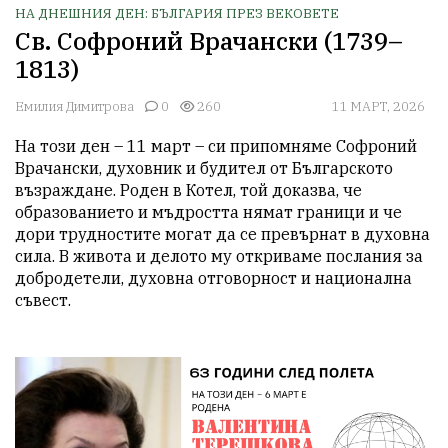
НА ДНЕШНИЯ ДЕН: БЪЛГАРИЯ ПРЕЗ ВЕКОВЕТЕ
Св. Софроний Врачански (1739–
1813)
Емилия Димитрова
0
260
11 МАРТ, 2026
На този ден – 11 март – си припомняме Софроний 
Врачански, духовник и будител от Българското 
възраждане. Роден в Котел, той доказва, че 
образованието и мъдростта нямат граници и че 
дори трудностите могат да се превърнат в духовна 
сила. В живота и делото му откриваме послания за 
добродетели, духовна отговорност и национална 
съвест.