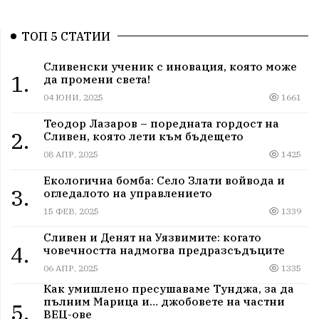
ТОП 5 СТАТИИ
Сливенски ученик с иновация, която може
1.
да промени света!
04 ЮНИ, 2025
1661
Теодор Лазаров – поредната гордост на
2.
Сливен, която лети към бъдещето
08 АПР, 2025
1425
Екологична бомба: Село Злати войвода и
3.
огледалото на управлението
15 ФЕВ, 2025
1339
Сливен и Денят на Уязвимите: когато
4.
човечността надмогва предразсъдъците
06 АПР, 2025
1335
Как умишлено пресушаваме Тунджа, за да
пълним Марица и… джобовете на частни
5.
ВЕЦ-ове