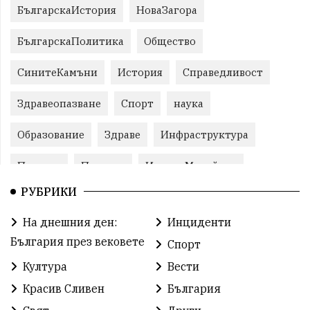
БългарскаИстория
НоваЗагора
БългарскаПолитика
Общество
СинитеКамъни
История
Справедливост
Здравеопазване
Спорт
наука
Образование
Здраве
Инфраструктура
Пеевски
Протест
ИвелинМихайлов
РУБРИКИ
Свобода
ОбщинаСливен
Карандила
На днешния ден:
Инциденти
Празник
РадостинВасилев
ЛекаАтлетика
България през вековете
Спорт
МЕЧ
ХристоИлиев
БългарскоЗемеделие
Култура
Вести
Красив Сливен
България
Ямбол
КироБрейка
БългарскиСпорт