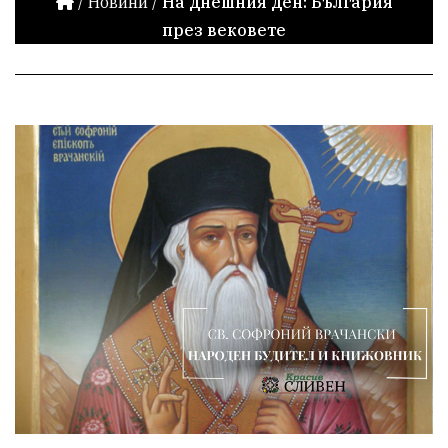
/
Новини
/
На днешния ден: България
през вековете