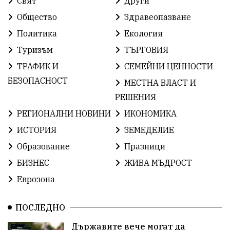
Свят
Други
София
ОбщественИнтерес
Общество
Здравеопазване
ГражданскоОбщество
земеделие
Политика
Екология
Туризъм
ТЪРГОВИЯ
ИсторияНаБългария
Иновации
САЩ
ТРАФИК И
СЕМЕЙНИ ЦЕННОСТИ
БългарскаГордост
Твърдица
ВиКСливен
БЕЗОПАСНОСТ
МЕСТНА ВЛАСТ И
РЕШЕНИЯ
ОтровнатаЯбълка
ЦветомирПетков
РЕГИОНАЛНИ НОВИНИ
ИКОНОМИКА
Правосъдие
ЕвропейскиСъюз
Право
ИСТОРИЯ
ЗЕМЕДЕЛИЕ
Образование
Празници
Хасково
ОбщинаСливен
Легенда
БИЗНЕС
ЖИВА МЪДРОСТ
Сигурност
Разследване
ПътнаБезопасност
Еврозона
ПътнаБезопасност
Магнитски
Санкции
ПОСЛЕДНО
Еврофондове
СоциалнаПолитика
Корупция
Държавите вече могат да