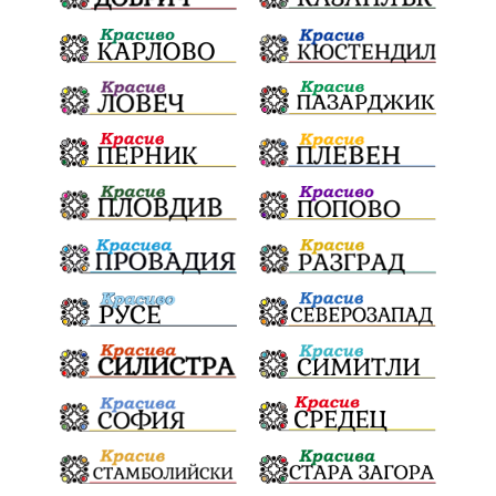
ПолицейскоНасилие
НовиИскър
Демерджиев
Журналист
Фентанил
НеНаНаркотиците
РодителиГоворете
ДианГосподинов
ПредупреждениеЗаРодители
Запис
ПолитическоЗадкулисие
Микродрон
КомарДрон
КитайскаТехнология
ВоенниТехнологии
Наркотици
Дрога
НелегалнаЛаборатория
ВСС
СъдебнаРеформа
Шантаж
ПолитическиНатиск
ЗаплахаЗаАрест