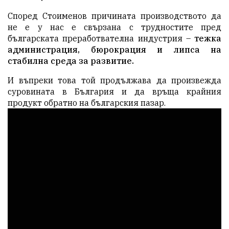
Според Стоименов причината производството да
не е у нас е свързана с трудностите пред
българската преработвателна индустрия –
тежка
администрация, бюрокрация и липса на
стабилна среда за развитие.
И въпреки това той продължава да произвежда
суровината в България и да връща крайния
продукт обратно на българския пазар.