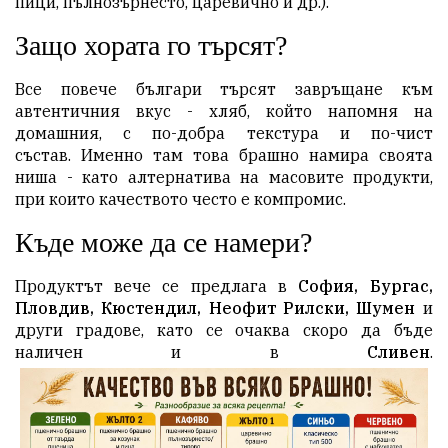
пици, пълнозърнесто, царевично и др.).
Защо хората го търсят?
Все повече българи търсят завръщане към
автентичния вкус - хляб, който напомня на
домашния, с по-добра текстура и по-чист
състав. Именно там това брашно намира своята
ниша - като алтернатива на масовите продукти,
при които качеството често е компромис.
Къде може да се намери?
Продуктът вече се предлага в
София, Бургас,
Пловдив, Кюстендил, Неофит Рилски, Шумен
и
други градове, като се очаква скоро да бъде
наличен и в
Сливен