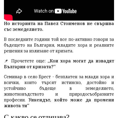
Но историята на Павел Стоименов не свършва
със земеделието.
В последните години той все по-активно говори за
бъдещето на България, младите хора и реалните
решения за излизане от кризата.
📌 Прочетете още:
„Кои хора могат да извадят
България от кризата?“
Семинар в село Брест - безплатен за млади хора и
всички, които търсят истинско, достойно и
устойчиво бъдеще в земеделието,
животновъдството и природосъобразните
професии.
Уикендът, който може да промени
живота ти“
С какво се отличава?