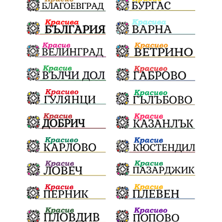
ОбезпечителниМерки
МестнаВласт
Котел
СИК
Ружица
РайнаКнягиня
ВеселинОрешков
Шофьори
НационаленШампион
ОрлинОрлиновЕнчев
ВСС
СъдебнаРеформа
Шантаж
ПолитическиНатиск
ЗаплахаЗаАрест
ПартияВеличие
ЕкатеринаДафовска
Тракия
ПТП
Сливен
КварталРечица
Данъци
ПътнаИнфраструктура
Асфалт
БрашноСтоименов
ИстинскиХляб