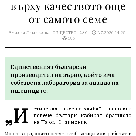
върху качеството още
от самото семе
Емилия Димитрова
ОБЩЕСТВО
0
2.7.2026 14:28
196
Единственият български 
производител на зърно, който има 
собствена лаборатория за анализ на 
пшениците.
„И
стинският вкус на хляба“ – защо все
повече българи избират брашното
на Павел Стоименов
Много хора, които пекат хляб вкъщи или работят в