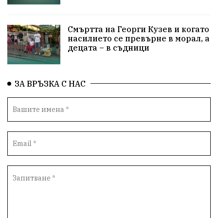
ПътнаБезопасност
Магнитски
Санкции
Смъртта на Георги Кузев и когато
ОколнаСреда
Надежда
Еврофондове
насилието се превърне в морал, а
децата – в съдници
СоциалнаПолитика
Корупция
Безводие
Общност
ИсторическиПарк
ВоенноВреме
ЗА ВРЪЗКА С НАС
Космос
ВоднаКриза
Вода
Мир
Безопастност
Катастрофа
демокрация
БъдещевБългария
ДостойнаБългария
Медицина
Пожари
КултурноНаследство
истина
ПравоНаГлас
референдум
РИОСВ
ПрироденПарк
ГражданскиКонтрол
НЗОК