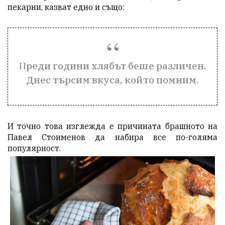
пекарни, казват едно и също:
Преди години хлябът беше различен.
Днес търсим вкуса, който помним.
И точно това изглежда е причината брашното на
Павел Стоименов да набира все по-голяма
популярност.