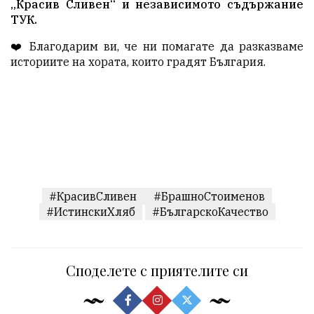
„Красив Сливен“ и независимото съдържание
ТУК
.
❤️ Благодарим ви, че ни помагате да разказваме
историите на хората, които градят България.
#КрасивСливен
#БрашноСтоименов
#ИстинскиХляб
#БългарскоКачество
Споделете с приятелите си