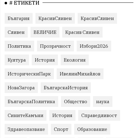
# ЕТИКЕТИ
България
КрасивСливен
КрасивСливен
Сливен
ВЕЛИЧИЕ
Красив Сливен
Политика
Прозрачност
Избори2026
Култура
История
Екология
ИсторическиПарк
ИвелинМихайлов
НоваЗагора
БългарскаИстория
БългарскаПолитика
Общество
наука
СинитеКамъни
История
Справедливост
Здравеопазване
Спорт
Образование