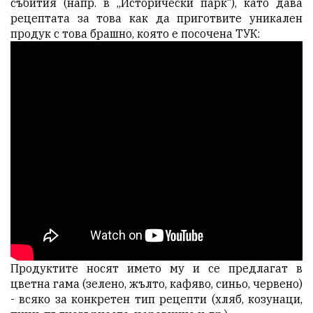
събития (напр. в „Исторически парк“), като дава
рецептата за това как да приготвите уникален
продук с това брашно, която е посочена ТУК:
Продуктите носят името му и се предлагат в
цветна гама (зелено, жълто, кафяво, синьо, червено)
- всяко за конкретен тип рецепти (хляб, козунаци,