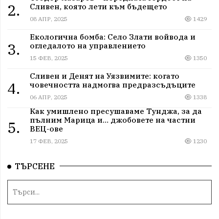
2.
Сливен, която лети към бъдещето
08 АПР, 2025
1429
Екологична бомба: Село Злати войвода и
3.
огледалото на управлението
15 ФЕВ, 2025
1350
Сливен и Денят на Уязвимите: когато
4.
човечността надмогва предразсъдъците
06 АПР, 2025
1338
Как умишлено пресушаваме Тунджа, за да
пълним Марица и… джобовете на частни
5.
ВЕЦ-ове
17 ФЕВ, 2025
1230
ТЪРСЕНЕ