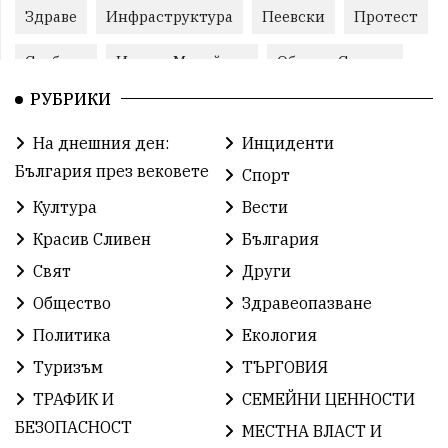
Здраве
Инфраструктура
Пеевски
Протест
Свобода
ИвелинМихайлов
ОбщинаСливен
РУБРИКИ
Карандила
Празник
ГражданскоОбщество
На днешния ден:
Инциденти
РадостинВасилев
ЛекаАтлетика
МЕЧ
България през вековете
Спорт
ХристоИлиев
БългарскоЗемеделие
Ямбол
Култура
Вести
Красив Сливен
България
КироБрейка
БългарскиСпорт
София
Свят
Други
ОбщественИнтерес
земеделие
Общество
Здравеопазване
ИсторияНаБългария
Иновации
САЩ
Политика
Екология
Туризъм
ТЪРГОВИЯ
БългарскаГордост
Археология
Твърдица
ТРАФИК И
СЕМЕЙНИ ЦЕННОСТИ
ОбщинаСливен
Легенда
Право
БЕЗОПАСНОСТ
МЕСТНА ВЛАСТ И