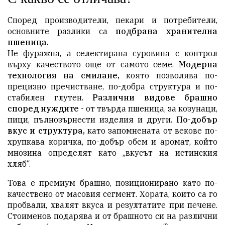
Според производители, пекари и потребители,
основните разлики са
подбрана хранителна
пшеница.
Не фуражна, а селектирана суровина с контрол
върху качеството още от самото семе.
Модерна
технология на смилане,
която позволява по-
прецизно пречистване, по-добра структура и по-
стабилен глутен.
Различни видове брашно
според нуждите -
от твърда пшеница, за козунаци,
пици, пълнозърнести изделия и други.
По-добър
вкус и структура,
като
запомнената от векове по-
хрупкава коричка, по-добър обем и аромат, който
мнозина определят като „вкусът на истинския
хляб“.
Това е премиум брашно, позиционирано като по-
качествено от масовия сегмент. Хората, които са го
пробвали, хвалят вкуса и резултатите при печене.
Стоименов подарява и от брашното си на различни