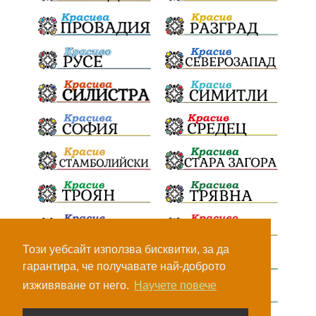
БългарскоКачество
Запис
ПолитическоЗадкулисие
Микродрон
КомарДрон
КитайскаТехнология
ВоенниТехнологии
Наркотици
Дрога
НелегалнаЛаборатория
Байрактаров
ПолицейскоНасилие
НовиИскър
Демерджиев
Журналист
Фентанил
НеНаНаркотиците
РодителиГоворете
Този уебсайт използва бисквитки, за да
гарантира, че получавате най-доброто
ДианГосподинов
ПредупреждениеЗаРодители
изживяване от него.
Научете повече
АБУЧ
ИсторияНаИзкуството
Джаксън Полък