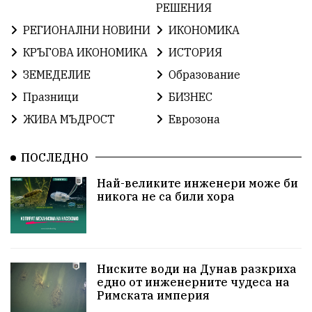
РЕШЕНИЯ
ЕвропейскиСъюз
Хасково
ВиКСливен
РЕГИОНАЛНИ НОВИНИ
ИКОНОМИКА
ОтровнатаЯбълка
ЦветомирПетков
КРЪГОВА ИКОНОМИКА
ИСТОРИЯ
ЗЕМЕДЕЛИЕ
Образование
Правосъдие
СелинКларънс
България2025
Празници
БИЗНЕС
ПътнаБезопасност
АктивниГраждани
ЖИВА МЪДРОСТ
Еврозона
МузейСливен
НационалнаСигурност
ПОСЛЕДНО
ИкономикаНаСъпротивата
УрсулаФонДерЛайен
Най-великите инженери може би
никога не са били хора
ПетърПетров
Деца
Обединение
Технологии
НародноСъбрание
ПравоваДържава
Варна
Родителство
Ниските води на Дунав разкриха
едно от инженерните чудеса на
Римската империя
Сигурност
Разследване
Великобритания