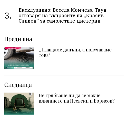
Ексклузивно: Весела Момчева-Таун
3.
отговаря на въпросите на „Красив
Сливен“ за самолетите-цистерни
Предишна
„Плащаме данъци, а получаваме
това“
Следваща
Не трябваше ли да се махне
влиянието на Пеевски и Борисов?